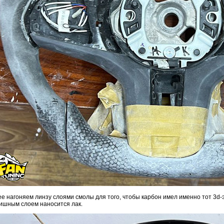
е нагоняем линзу слоями смолы для того, чтобы карбон имел именно тот 3d-э
ишным слоем наносится лак.