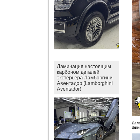
Ламинация настоящим
карбоном деталей
экстерьера Ламборгини
Авентадор (Lamborghini
Aventador)
Дале
фин