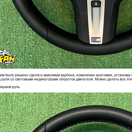
ем было решено сделать максимум карбона, изменение анатомии, установку 
 руля со световыми индикаторами оборотов двигателя. Можно делать все эти
бираем руль.