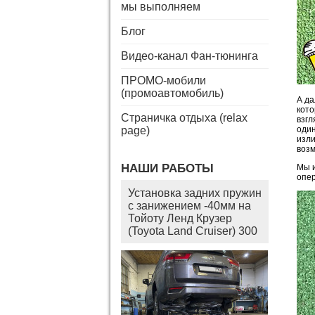
мы выполняем
Блог
Видео-канал Фан-тюнинга
ПРОМО-мобили
(промоавтомобиль)
А да
кото
Страничка отдыха (relax
взгл
page)
один
изли
возм
НАШИ РАБОТЫ
Мы и
опер
Установка задних пружин
с занижением -40мм на
Тойоту Ленд Крузер
(Toyota Land Cruiser) 300