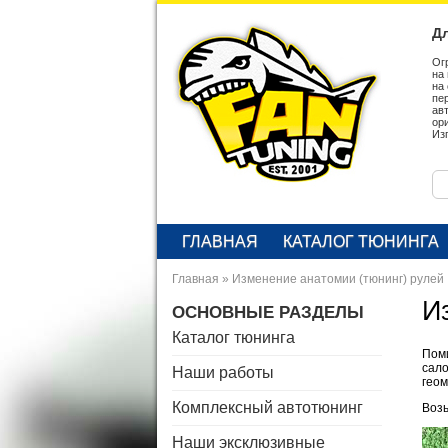
Дл
Ог
на
на
пе
ав
ор
Из
ГЛАВНАЯ
КАТАЛОГ ТЮНИНГА
Главная
»
Изменение анатомии (тюнинг) рулей
И
ОСНОВНЫЕ РАЗДЕЛЫ
Каталог тюнинга
Поми
сало
Наши работы
геом
Комплексный автотюнинг
Воз
Наши эксклюзивные