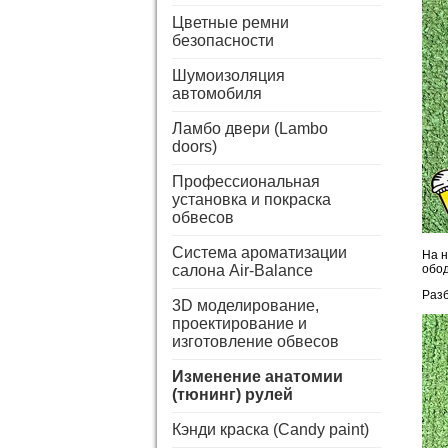
Цветные ремни
безопасности
Шумоизоляция
автомобиля
Ламбо двери (Lambo
doors)
Профессиональная
установка и покраска
обвесов
Система ароматизации
На н
салона Air-Balance
обод
Раз
3D моделирование,
проектирование и
изготовление обвесов
Изменение анатомии
(тюнинг) рулей
Кэнди краска (Candy paint)