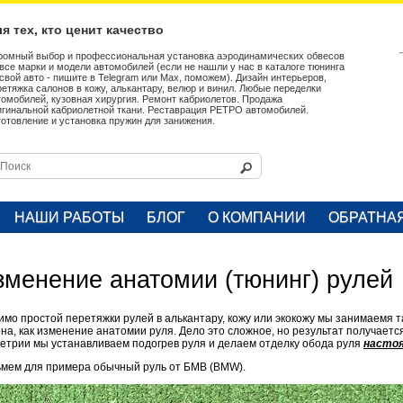
я тех, кто ценит качество
ромный выбор и профессиональная установка аэродинамических обвесов
 все марки и модели автомобилей (если не нашли у нас в каталоге тюнинга
 свой авто - пишите в Telegram или Max, поможем). Дизайн интерьеров,
ретяжка салонов в кожу, алькантару, велюр и винил. Любые переделки
томобилей, кузовная хирургия. Ремонт кабриолетов. Продажа
игинальной кабриолетной ткани. Реставрация РЕТРО автомобилей.
готовление и установка пружин для занижения.
НАШИ РАБОТЫ
БЛОГ
О КОМПАНИИ
ОБРАТНА
зменение анатомии (тюнинг) рулей
мо простой перетяжки рулей в алькантару, кожу или экокожу мы занимаемя 
на, как изменение анатомии руля. Дело это сложное, но результат получаетс
етрии мы устанавливаем подогрев руля и делаем отделку обода руля
насто
ьмем для примера обычный руль от БМВ (BMW).