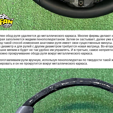
лее обод руля удаляется до металлического каркаса. Многие фирмы делают 
рая заполняется жидким пенополиуретаном. Затем он застывает, далее уже 
яд такой способ изменения анатомии руля имеет свои существенные минусы.
 диаметр и для рулей с другим диаметром требуется новая матрица. Во-втор
шне мягким и будет не так удобно им управлять. И в-третьих, самое неприятн
ожно прокручивание обода руля вокруг металлического каркаса.
зготавливаем рули вручную, используя пенополиуретан по твердости такой же
ировать и он не прокрутится вокруг металлического каркаса.