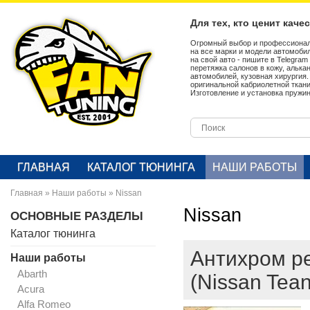
Для тех, кто ценит каче
Огромный выбор и профессионал
на все марки и модели автомобил
на свой авто - пишите в Telegra
перетяжка салонов в кожу, алька
автомобилей, кузовная хирургия
оригинальной кабриолетной ткан
Изготовление и установка пружин
ГЛАВНАЯ
КАТАЛОГ ТЮНИНГА
НАШИ РАБОТЫ
Главная
»
Наши работы
»
Nissan
Nissan
ОСНОВНЫЕ РАЗДЕЛЫ
Каталог тюнинга
Антихром р
Наши работы
Abarth
(Nissan Tea
Acura
Alfa Romeo