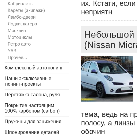
их. Кстати, есл
Кабриолеты
Кареты (экипажи)
неприятн
Ламбо-двери
Лодки, катера
Москвич
Небольшой 
Мотоциклы
(Nissan Micr
Ретро авто
УАЗ
Прочее...
Комплексный автотюнинг
Наши эксклюзивные
тюнинг-проекты
Перетяжка салона, руля
Покрытие настоящим
100% карбоном (carbon)
тема, ведь на 
полосу, а линзы
Пружины для занижения
обочин
Шпонирование деталей