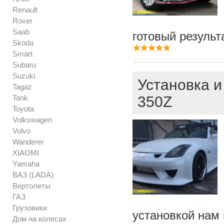
Renault
Rover
Saab
готовый результ
Skoda
Smart
Subaru
Suzuki
Установка и
Tagaz
Tank
350Z
Toyota
Volkswagen
Volvo
Wanderer
XIAOMI
Yamaha
ВАЗ (LADA)
Вертолеты
ГАЗ
Грузовики
установкой нам
Дом на колесах