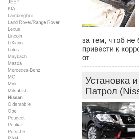
JEEP
KIA
Lamborghini
Land Rover/Range Rover
Lexus
Lincoln
за тем, чтоб не
LiXiang
привести к корр
Lotus
от
Maybach
Mazda
Mercedes-Benz
MG
Установка и
Mini
Патрол (Niss
Mitsubishi
Nissan
Oldsmobile
Opel
Peugeot
Pontiac
Porsche
RAM