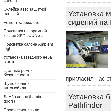
салона
Оклейка авто защитной
Установка м
пленкой
сидений на 
Ремонт кабриолетов
Подсветка панорамной
крыши SKY LOUNGE
Подсветка салона Ambient
Light
Установка звездного неба
в авто
Цветные ремни
безопасности
пригласил нас э
Шумоизоляция
автомобиля
Установка б
Ламбо двери (Lambo
doors)
Pathfinder
Профессиональная