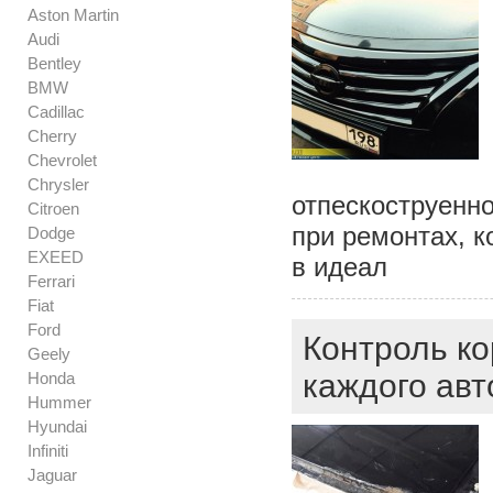
Aston Martin
Audi
Bentley
BMW
Cadillac
Cherry
Chevrolet
Chrysler
отпескоструенно
Citroen
при ремонтах, к
Dodge
EXEED
в идеал
Ferrari
Fiat
Ford
Контроль ко
Geely
каждого ав
Honda
Hummer
Hyundai
Infiniti
Jaguar