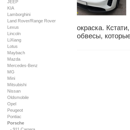
JEEP
KIA
Lamborghini
Land Rover/Range Rover
окраска. Кстати
Lexus
Lincoln
обвесы, которые
LiXiang
Lotus
Maybach
Mazda
Mercedes-Benz
MG
Mini
Mitsubishi
Nissan
Oldsmobile
Opel
Peugeot
Pontiac
Porsche
- 911 Carrera