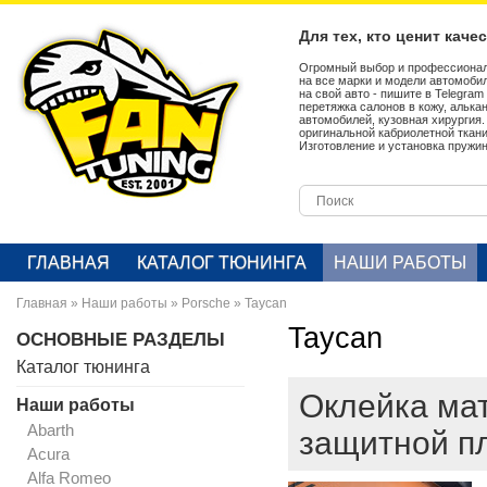
Для тех, кто ценит каче
Огромный выбор и профессионал
на все марки и модели автомобил
на свой авто - пишите в Telegra
перетяжка салонов в кожу, алька
автомобилей, кузовная хирургия
оригинальной кабриолетной ткан
Изготовление и установка пружин
ГЛАВНАЯ
КАТАЛОГ ТЮНИНГА
НАШИ РАБОТЫ
Главная
»
Наши работы
»
Porsche
»
Taycan
Taycan
ОСНОВНЫЕ РАЗДЕЛЫ
Каталог тюнинга
Оклейка ма
Наши работы
Abarth
защитной пл
Acura
Alfa Romeo