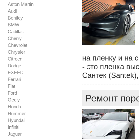
Aston Martin
Audi
Bentley
BMW
Cadillac
Cherry
Chevrolet
Chrysler
на пленку и на 
Citroen
- это пленка вы
Dodge
EXEED
Сантек (Santek),
Ferrari
Fiat
Ford
Ремонт поро
Geely
Honda
Hummer
Hyundai
Infiniti
Jaguar