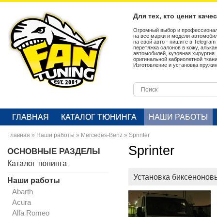
Для тех, кто ценит каче
Огромный выбор и профессионал
на все марки и модели автомобил
на свой авто - пишите в Telegra
перетяжка салонов в кожу, алька
автомобилей, кузовная хирургия
оригинальной кабриолетной ткан
Изготовление и установка пружин
ГЛАВНАЯ
КАТАЛОГ ТЮНИНГА
НАШИ РАБОТЫ
Главная
»
Наши работы
»
Mercedes-Benz
»
Sprinter
Sprinter
ОСНОВНЫЕ РАЗДЕЛЫ
Каталог тюнинга
Установка биксеноновы
Наши работы
Abarth
Acura
Alfa Romeo