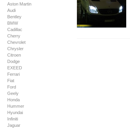
Aston Martin
Audi
Bentley
BMW
Cadillac
Cherry
Chevrolet
Chrysler
Citroen
Dodge
EXEED
Ferrari
Fiat
Ford
Geely
Honda
Hummer
Hyundai
Infiniti
Jaguar