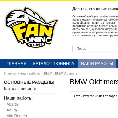
Для тех, кто ценит каче
Огромный выбор и профессионал
на все марки и модели автомобил
на свой авто - пишите в Telegra
перетяжка салонов в кожу, алька
автомобилей, кузовная хирургия
оригинальной кабриолетной ткан
Изготовление и установка пружин
ГЛАВНАЯ
КАТАЛОГ ТЮНИНГА
НАШИ РАБОТЫ
Главная
»
Наши работы
»
BMW
»
BMW Oldtimers
BMW Oldtimer
ОСНОВНЫЕ РАЗДЕЛЫ
Каталог тюнинга
В этой категории нет товаров.
Наши работы
Abarth
Acura
Alfa Romeo