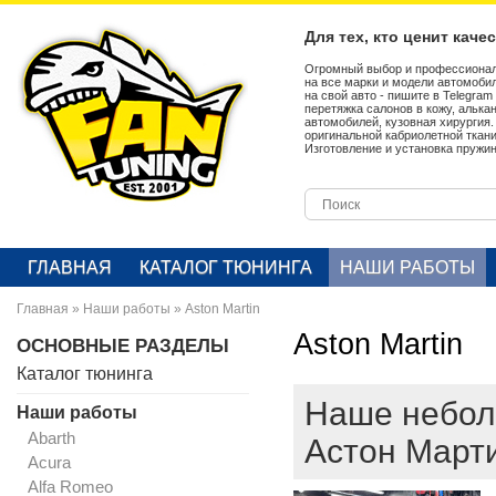
Для тех, кто ценит каче
Огромный выбор и профессионал
на все марки и модели автомобил
на свой авто - пишите в Telegra
перетяжка салонов в кожу, алька
автомобилей, кузовная хирургия
оригинальной кабриолетной ткан
Изготовление и установка пружин
ГЛАВНАЯ
КАТАЛОГ ТЮНИНГА
НАШИ РАБОТЫ
Главная
»
Наши работы
»
Aston Martin
Aston Martin
ОСНОВНЫЕ РАЗДЕЛЫ
Каталог тюнинга
Наше неболь
Наши работы
Abarth
Астон Марти
Acura
Alfa Romeo