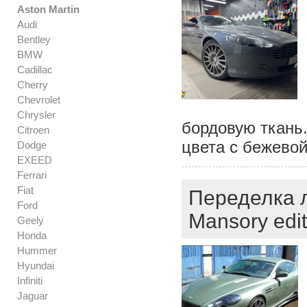
Aston Martin
Audi
Bentley
BMW
Cadillac
Cherry
Chevrolet
Chrysler
бордовую ткань.
Citroen
цвета с бежево
Dodge
EXEED
Ferrari
Fiat
Переделка л
Ford
Mansory edit
Geely
Honda
Hummer
Hyundai
Infiniti
Jaguar