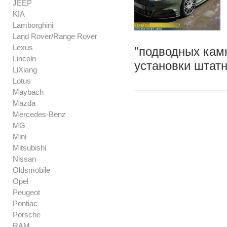
JEEP
KIA
Lamborghini
Land Rover/Range Rover
Lexus
"подводных камн
Lincoln
установки штат
LiXiang
Lotus
Maybach
Mazda
Mercedes-Benz
MG
Mini
Mitsubishi
Nissan
Oldsmobile
Opel
Peugeot
Pontiac
Porsche
RAM