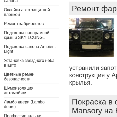
салона
Ремонт фар 
Оклейка авто защитной
пленкой
Ремонт кабриолетов
Подсветка панорамной
крыши SKY LOUNGE
Подсветка салона Ambient
Light
Установка звездного неба
в авто
устранили запот
конструкция у А
Цветные ремни
безопасности
крылья.
Шумоизоляция
автомобиля
Покраска в 
Ламбо двери (Lambo
doors)
Mansory на 
Профессиональная