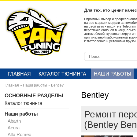
Для тех, кто ценит каче
Огромный выбор и профессионал
на все марки и модели автомобил
на свой авто - пишите в Telegra
перетяжка салонов в кожу, алька
автомобилей, кузовная хирургия
оригинальной кабриолетной ткан
Изготовление и установка пружин
ГЛАВНАЯ
КАТАЛОГ ТЮНИНГА
НАШИ РАБОТЫ
Главная
»
Наши работы
»
Bentley
Bentley
ОСНОВНЫЕ РАЗДЕЛЫ
Каталог тюнинга
Ремонт пере
Наши работы
Abarth
(Bentley Ben
Acura
Alfa Romeo