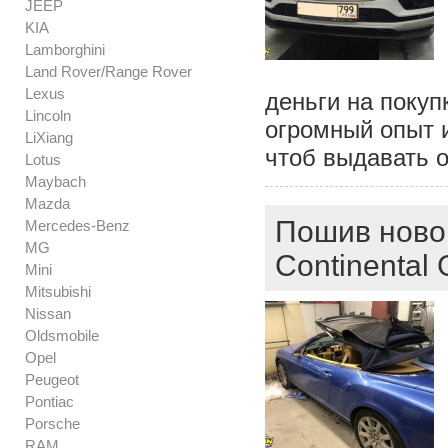
JEEP
KIA
Lamborghini
Land Rover/Range Rover
Lexus
деньги на поку
Lincoln
огромный опыт 
LiXiang
чтоб выдавать 
Lotus
Maybach
Mazda
Пошив новог
Mercedes-Benz
MG
Continental
Mini
Mitsubishi
Nissan
Oldsmobile
Opel
Peugeot
Pontiac
Porsche
RAM