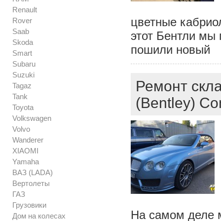
Renault
цветные кабриол
Rover
Saab
этот Бентли мы
Skoda
пошили новый
Smart
Subaru
Suzuki
Ремонт скл
Tagaz
Tank
(Bentley) Co
Toyota
Volkswagen
Volvo
Wanderer
XIAOMI
Yamaha
ВАЗ (LADA)
Вертолеты
ГАЗ
Грузовики
На самом деле м
Дом на колесах