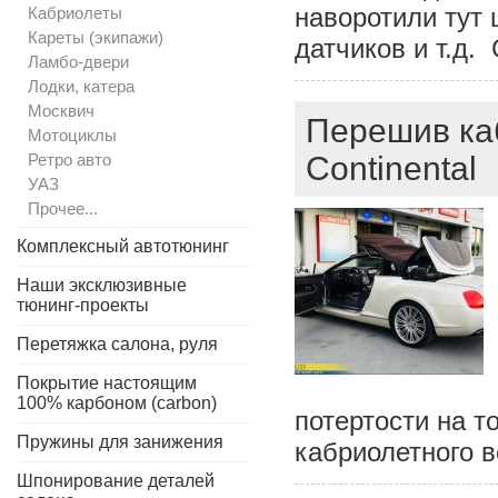
наворотили тут 
Кабриолеты
Кареты (экипажи)
датчиков и т.д. 
Ламбо-двери
Лодки, катера
Москвич
Перешив каб
Мотоциклы
Ретро авто
Continental
УАЗ
Прочее...
Комплексный автотюнинг
Наши эксклюзивные
тюнинг-проекты
Перетяжка салона, руля
Покрытие настоящим
100% карбоном (carbon)
потертости на т
Пружины для занижения
кабриолетного в
Шпонирование деталей