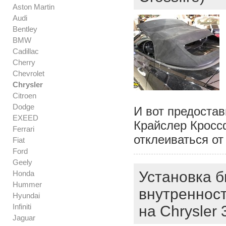
Aston Martin
Audi
Bentley
BMW
Cadillac
Cherry
Chevrolet
Chrysler
Citroen
Dodge
И вот предостав
EXEED
Крайслер Кросс
Ferrari
отклеиваться от
Fiat
Ford
Geely
Установка б
Honda
Hummer
внутреннос
Hyundai
Infiniti
на Chrysler
Jaguar