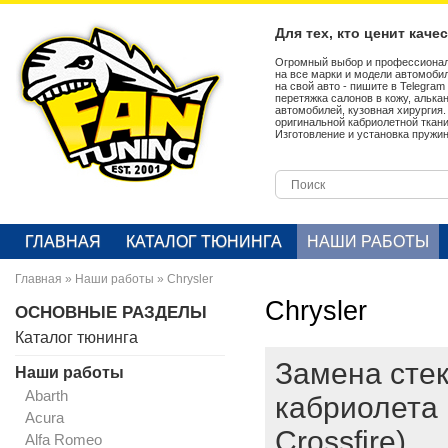
Для тех, кто ценит каче
Огромный выбор и профессионал
на все марки и модели автомобил
на свой авто - пишите в Telegra
перетяжка салонов в кожу, алька
автомобилей, кузовная хирургия
оригинальной кабриолетной ткан
Изготовление и установка пружин
ГЛАВНАЯ
КАТАЛОГ ТЮНИНГА
НАШИ РАБОТЫ
Главная
»
Наши работы
»
Chrysler
Chrysler
ОСНОВНЫЕ РАЗДЕЛЫ
Каталог тюнинга
Замена стек
Наши работы
Abarth
кабриолета 
Acura
Crossfire)
Alfa Romeo