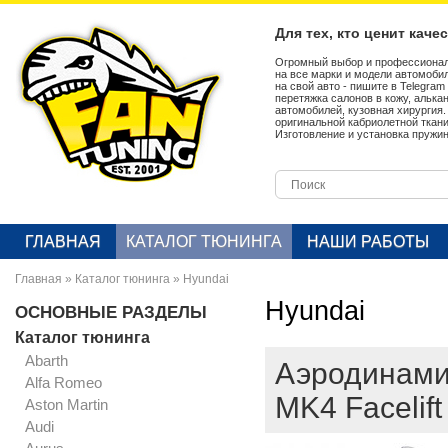
Для тех, кто ценит каче
Огромный выбор и профессионал
на все марки и модели автомобил
на свой авто - пишите в Telegra
перетяжка салонов в кожу, алька
автомобилей, кузовная хирургия
оригинальной кабриолетной ткан
Изготовление и установка пружин
ГЛАВНАЯ
КАТАЛОГ ТЮНИНГА
НАШИ РАБОТЫ
Главная
»
Каталог тюнинга
»
Hyundai
Hyundai
ОСНОВНЫЕ РАЗДЕЛЫ
Каталог тюнинга
Abarth
Аэродинамич
Alfa Romeo
MK4 Facelif
Aston Martin
Audi