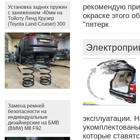
рекомендую прис
Установка задних пружин
с занижением -40мм на
окраске этого о
Тойоту Ленд Крузер
"пятерк
(Toyota Land Cruiser) 300
Электроприв
Замена ремней
безопасности на
эксплуатации. 
индивидуальные
дизайнерские на БМВ
укомплектованы
(BMW) M8 F92
которые ставятс