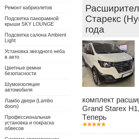
Расширител
Ремонт кабриолетов
Старекс (Hy
Подсветка панорамной
крыши SKY LOUNGE
года
Подсветка салона Ambient
Light
Установка звездного неба
в авто
Цветные ремни
безопасности
Шумоизоляция
автомобиля
комплект расшир
Ламбо двери (Lambo
doors)
Grand Starex H1
Теперь
Профессиональная
установка и покраска
обвесов