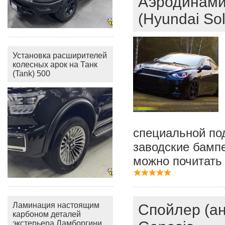
Аэродинами
(Hyundai So
Установка расширителей
колесных арок на Танк
(Tank) 500
специальной под
заводские бампе
можно почитать
Ламинация настоящим
Cпойлер (ан
карбоном деталей
экстерьера Ламборгини