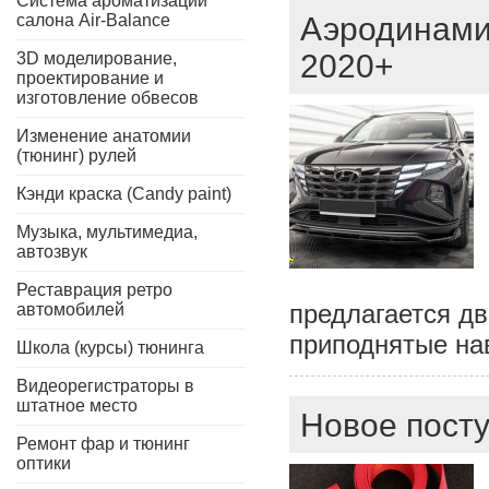
Система ароматизации
салона Air-Balance
Аэродинами
2020+
3D моделирование,
проектирование и
изготовление обвесов
Изменение анатомии
(тюнинг) рулей
Кэнди краска (Candy paint)
Музыка, мультимедиа,
автозвук
Реставрация ретро
предлагается дв
автомобилей
приподнятые нав
Школа (курсы) тюнинга
Видеорегистраторы в
штатное место
Новое пост
Ремонт фар и тюнинг
оптики