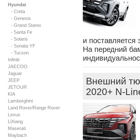
Hyundai
- Creta
- Genesis
- Grand Starex
- Santa Fe
- Solaris
и поставляется 
- Sonata YF
На передний бам
- Tucson
индивидуальнос
Infiniti
JAECOO
Jaguar
Внешний тюн
JEEP
JETOUR
2020+ N-Lin
KIA
Lamborghini
Land Rover/Range Rover
Lexus
LiXiang
Maserati
Maybach