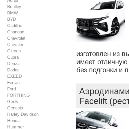
Aurus
Bentley
BMW
BYD
Cadillac
Changan
Chevrolet
Chrysler
Citroen
изготовлен из в
Cupra
имеет отличную 
Denza
без подгонки и 
Dodge
EXEED
Ferrari
Ford
Аэродинами
FORTHING
Facelift (ре
Geely
Genesis
Harley Davidson
Honda
Hummer