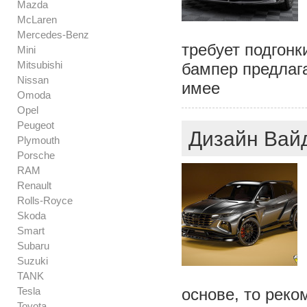
Mazda
McLaren
Mercedes-Benz
требует подгонк
Mini
Mitsubishi
бампер предлага
Nissan
имее
Omoda
Opel
Peugeot
Дизайн Вайд
Plymouth
Porsche
RAM
Renault
Rolls-Royce
Skoda
Smart
Subaru
Suzuki
TANK
Tesla
основе, то реко
Toyota