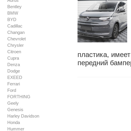
Aurus
Bentley
BMW
BYD
Cadillac
Changan
Chevrolet
Chrysler
Citroen
пластика, имеет
Cupra
передний бампер
Denza
Dodge
EXEED
Ferrari
Ford
FORTHING
Geely
Genesis
Harley Davidson
Honda
Hummer