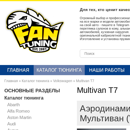
Для тех, кто ценит каче
Огромный выбор и профессионал
на все марки и модели автомобил
на свой авто - пишите в Telegra
перетяжка салонов в кожу, алька
автомобилей, кузовная хирургия
оригинальной кабриолетной ткан
Изготовление и установка пружин
ГЛАВНАЯ
КАТАЛОГ ТЮНИНГА
НАШИ РАБОТЫ
Главная
»
Каталог тюнинга
»
Volkswagen
»
Multivan T7
Multivan T7
ОСНОВНЫЕ РАЗДЕЛЫ
Каталог тюнинга
Abarth
Аэродинами
Alfa Romeo
Мультиван (
Aston Martin
Audi