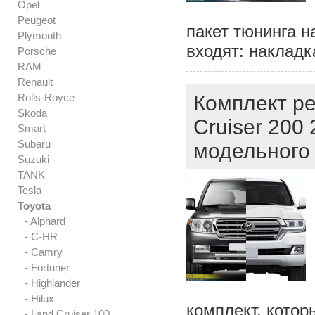
Opel
Peugeot
пакет тюнинга н
Plymouth
входят: накладк
Porsche
RAM
Renault
Rolls-Royce
Комплект ре
Skoda
Cruiser 200
Smart
Subaru
модельного 
Suzuki
TANK
Tesla
Toyota
- Alphard
- C-HR
- Camry
- Fortuner
- Highlander
- Hilux
комплект, кото
- Land Cruiser 100