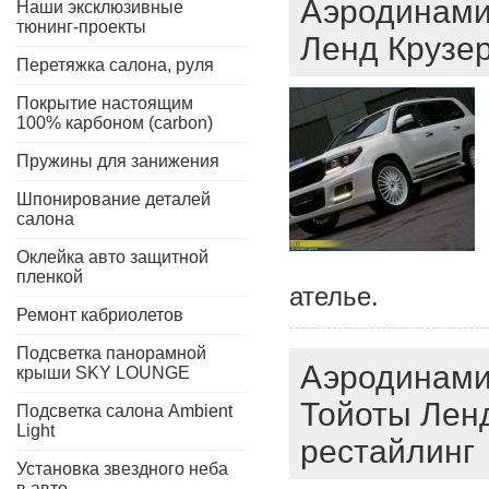
Аэродинами
Наши эксклюзивные
тюнинг-проекты
Ленд Крузер 
Перетяжка салона, руля
Покрытие настоящим
100% карбоном (carbon)
Пружины для занижения
Шпонирование деталей
салона
Оклейка авто защитной
пленкой
ателье.
Ремонт кабриолетов
Подсветка панорамной
Аэродинами
крыши SKY LOUNGE
Тойоты Ленд
Подсветка салона Ambient
Light
рестайлинг
Установка звездного неба
в авто