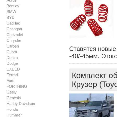
Aurus
Bentley
BMW
BYD
Cadillac
Changan
Chevrolet
Chrysler
Citroen
Ставятся новые
Cupra
-40/-45мм. Этог
Denza
Dodge
EXEED
Комплект об
Ferrari
Ford
Крузер (Toyo
FORTHING
Geely
Genesis
Harley Davidson
Honda
Hummer