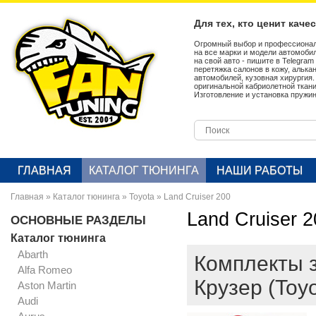
Для тех, кто ценит каче
Огромный выбор и профессионал
на все марки и модели автомобил
на свой авто - пишите в Telegra
перетяжка салонов в кожу, алька
автомобилей, кузовная хирургия
оригинальной кабриолетной ткан
Изготовление и установка пружин
ГЛАВНАЯ
КАТАЛОГ ТЮНИНГА
НАШИ РАБОТЫ
Главная
»
Каталог тюнинга
»
Toyota
»
Land Cruiser 200
Land Cruiser 2
ОСНОВНЫЕ РАЗДЕЛЫ
Каталог тюнинга
Abarth
Комплекты з
Alfa Romeo
Крузер (Toyo
Aston Martin
Audi