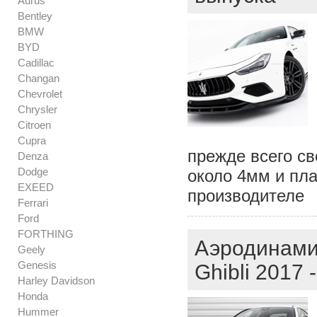
Aurus
Bentley
BMW
BYD
Cadillac
Changan
Chevrolet
Chrysler
Citroen
Cupra
прежде всего с
Denza
Dodge
около 4мм и пла
EXEED
производителе
Ferrari
Ford
FORTHING
Аэродинамич
Geely
Genesis
Ghibli 2017
Harley Davidson
Honda
Hummer