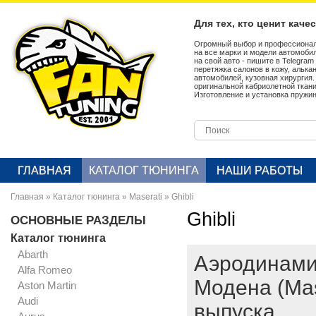
Для тех, кто ценит каче
Огромный выбор и профессионал
на все марки и модели автомобил
на свой авто - пишите в Telegra
перетяжка салонов в кожу, алька
автомобилей, кузовная хирургия
оригинальной кабриолетной ткан
Изготовление и установка пружин
ГЛАВНАЯ
КАТАЛОГ ТЮНИНГА
НАШИ РАБОТЫ
Главная
»
Каталог тюнинга
»
Maserati
»
Ghibli
Ghibli
ОСНОВНЫЕ РАЗДЕЛЫ
Каталог тюнинга
Abarth
Аэродинами
Alfa Romeo
Модена (Mas
Aston Martin
Audi
выпуска