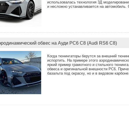
использовалась технология 3Д моделирования
и несложно устанавливается на автомобиль. 
эродинамический обвес на Ауди РС6 С8 (Audi RS6 C8)
Когда тюнингаторы берутся за внешний тюнинг
испортить. На примере этого аэродинамическ
яркий пример грамотного и стильного тюнинг
обвеса и оригинальной внешности РС6. Приче
базальта под окраску, но и в видовом карбоне