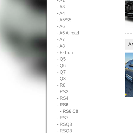
- A1
- A3
- A4
- A5/S5
- A6
- A6 Allroad
- A7
А
- A8
- E-Tron
- Q5
- Q6
- Q7
- Q8
- R8
- RS3
- RS4
- RS6
- RS6 C8
- RS7
- RSQ3
- RSQ8