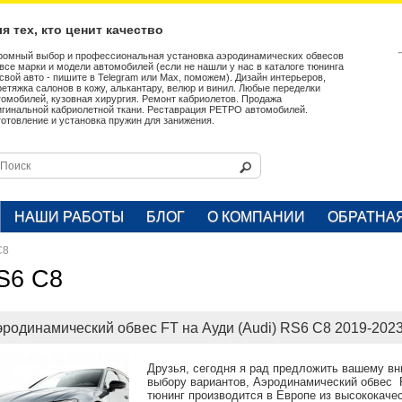
я тех, кто ценит качество
ромный выбор и профессиональная установка аэродинамических обвесов
 все марки и модели автомобилей (если не нашли у нас в каталоге тюнинга
 свой авто - пишите в Telegram или Max, поможем). Дизайн интерьеров,
ретяжка салонов в кожу, алькантару, велюр и винил. Любые переделки
томобилей, кузовная хирургия. Ремонт кабриолетов. Продажа
игинальной кабриолетной ткани. Реставрация РЕТРО автомобилей.
готовление и установка пружин для занижения.
НАШИ РАБОТЫ
БЛОГ
О КОМПАНИИ
ОБРАТНА
C8
S6 C8
родинамический обвес FT на Ауди (Audi) RS6 C8 2019-2023 
Друзья, сегодня я рад предложить вашему в
выбору вариантов, Аэродинамический обвес FT
тюнинг производится в Европе из высококаче