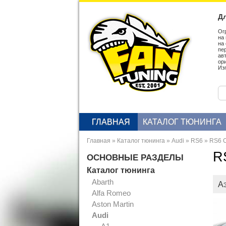
Дл
Ог
на
на
пе
ав
ор
Из
ГЛАВНАЯ
КАТАЛОГ ТЮНИНГА
Главная
»
Каталог тюнинга
»
Audi
»
RS6
»
RS6 
R
ОСНОВНЫЕ РАЗДЕЛЫ
Каталог тюнинга
Abarth
Аэ
Alfa Romeo
Aston Martin
Audi