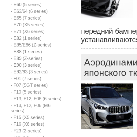
- E60 (5 series)
- E63/64 (6 series)
- E65 (7 series)
- E70 (X5 series)
передний бампе
- E71 (X6 series)
- E82 (1 series)
устанавливаютс
- E85/E86 (Z-series)
- E88 (1-series)
- E89 (Z-series)
Аэродинами
- E90 (3 series)
японского т
- E92/93 (3 series)
- F01 (7 series)
- F07 (5GT series)
- F10 (5 series)
- F13, F12, F06 (6 series)
- F13, F12, F06 (M6
series)
- F15 (X5 series)
- F16 (X6 series)
- F23 (2-series)