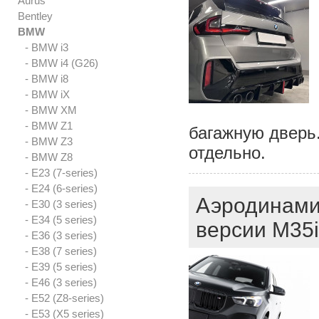
Aurus
Bentley
BMW
- BMW i3
- BMW i4 (G26)
- BMW i8
- BMW iX
- BMW XM
- BMW Z1
багажную дверь
- BMW Z3
отдельно.
- BMW Z8
- E23 (7-series)
- E24 (6-series)
Аэродинами
- E30 (3 series)
- E34 (5 series)
версии M35i
- E36 (3 series)
- E38 (7 series)
- E39 (5 series)
- E46 (3 series)
- E52 (Z8-series)
- E53 (X5 series)