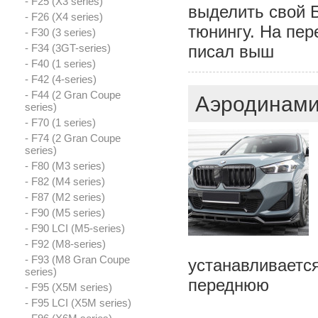
- F25 (X3 series)
выделить свой 
- F26 (X4 series)
тюнингу. На пер
- F30 (3 series)
- F34 (3GT-series)
писал выш
- F40 (1 series)
- F42 (4-series)
- F44 (2 Gran Coupe
Аэродинами
series)
- F70 (1 series)
- F74 (2 Gran Coupe
series)
- F80 (M3 series)
- F82 (M4 series)
- F87 (M2 series)
- F90 (M5 series)
- F90 LCI (M5-series)
- F92 (M8-series)
- F93 (M8 Gran Coupe
устанавливаетс
series)
переднюю
- F95 (X5M series)
- F95 LCI (X5M series)