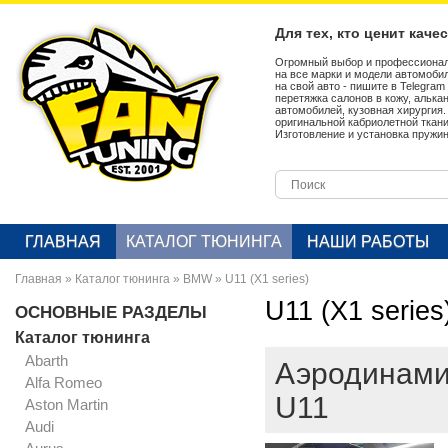
Для тех, кто ценит каче
Огромный выбор и профессионал
на все марки и модели автомобил
на свой авто - пишите в Telegra
перетяжка салонов в кожу, алька
автомобилей, кузовная хирургия
оригинальной кабриолетной ткан
Изготовление и установка пружин
ГЛАВНАЯ
КАТАЛОГ ТЮНИНГА
НАШИ РАБОТЫ
Главная
»
Каталог тюнинга
»
BMW
»
U11 (X1 series)
U11 (X1 series
ОСНОВНЫЕ РАЗДЕЛЫ
Каталог тюнинга
Abarth
Аэродинами
Alfa Romeo
U11
Aston Martin
Audi