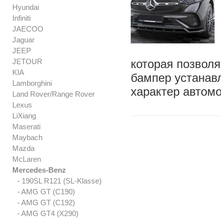
Hyundai
Infiniti
JAECOO
Jaguar
JEEP
JETOUR
которая позволя
KIA
бампер устанавл
Lamborghini
характер автом
Land Rover/Range Rover
Lexus
LiXiang
Maserati
Maybach
Mazda
McLaren
Mercedes-Benz
- 190SL R121 (SL-Klasse)
- AMG GT (C190)
- AMG GT (C192)
- AMG GT4 (X290)