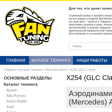
Для тех, кто ценит каче
Огромный выбор и профессионал
на все марки и модели автомобил
на свой авто - пишите в Telegra
перетяжка салонов в кожу, алька
автомобилей, кузовная хирургия
оригинальной кабриолетной ткан
Изготовление и установка пружин
ГЛАВНАЯ
КАТАЛОГ ТЮНИНГА
НАШИ РАБОТЫ
Главная
»
Каталог тюнинга
»
Mercedes-Benz
»
X254 (GLC Class)
X254 (GLC Cla
ОСНОВНЫЕ РАЗДЕЛЫ
Каталог тюнинга
Abarth
Аэродинами
Alfa Romeo
(Mercedes)
Aston Martin
Audi