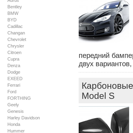
Aurus
Bentley
BMW
BYD
Cadillac
Changan
Chevrolet
Chrysler
Citroen
передний бампер
Cupra
двух вариантов,
Denza
Dodge
EXEED
Карбоновые 
Ferrari
Ford
Model S
FORTHING
Geely
Genesis
Harley Davidson
Honda
Hummer