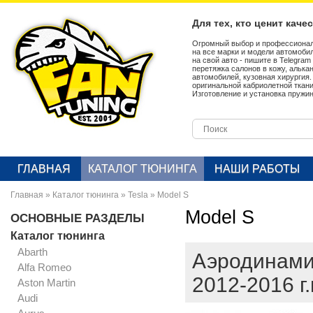
Для тех, кто ценит каче
Огромный выбор и профессионал
на все марки и модели автомобил
на свой авто - пишите в Telegra
перетяжка салонов в кожу, алька
автомобилей, кузовная хирургия
оригинальной кабриолетной ткан
Изготовление и установка пружин
ГЛАВНАЯ
КАТАЛОГ ТЮНИНГА
НАШИ РАБОТЫ
Главная
»
Каталог тюнинга
»
Tesla
»
Model S
Model S
ОСНОВНЫЕ РАЗДЕЛЫ
Каталог тюнинга
Abarth
Аэродинамич
Alfa Romeo
2012-2016 г.
Aston Martin
Audi