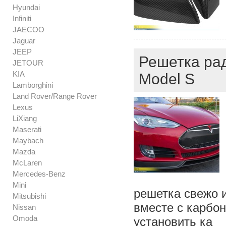
Hyundai
Infiniti
JAECOO
Jaguar
JEEP
Решетка рад
JETOUR
KIA
Model S
Lamborghini
Land Rover/Range Rover
Lexus
LiXiang
Maserati
Maybach
Mazda
McLaren
Mercedes-Benz
Mini
решетка свежо и
Mitsubishi
вместе с карбо
Nissan
Omoda
установить ка