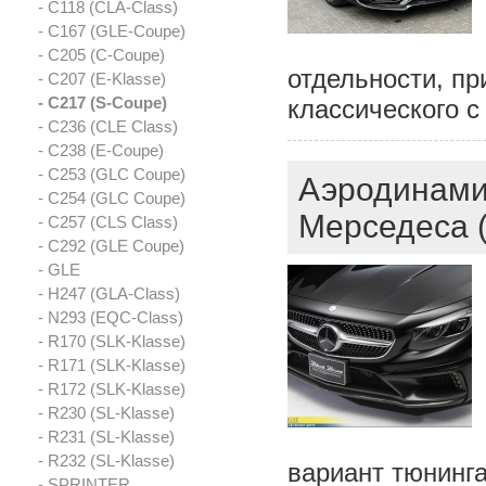
- C118 (CLA-Class)
- C167 (GLE-Coupe)
- C205 (C-Coupe)
отдельности, пр
- C207 (E-Klasse)
- C217 (S-Coupe)
классического 
- C236 (CLE Class)
- C238 (E-Coupe)
- C253 (GLC Coupe)
Аэродинами
- C254 (GLC Coupe)
Мерседеса 
- C257 (CLS Class)
- C292 (GLE Coupe)
- GLE
- H247 (GLA-Class)
- N293 (EQC-Class)
- R170 (SLK-Klasse)
- R171 (SLK-Klasse)
- R172 (SLK-Klasse)
- R230 (SL-Klasse)
- R231 (SL-Klasse)
- R232 (SL-Klasse)
вариант тюнинга
- SPRINTER