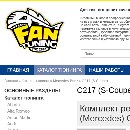
Для тех, кто ценит каче
Огромный выбор и профессионал
на все марки и модели автомобил
на свой авто - пишите в Telegra
перетяжка салонов в кожу, алька
автомобилей, кузовная хирургия
оригинальной кабриолетной ткан
Изготовление и установка пружин
ГЛАВНАЯ
КАТАЛОГ ТЮНИНГА
НАШИ РАБОТЫ
Главная
»
Каталог тюнинга
»
Mercedes-Benz
»
C217 (S-Coupe)
C217 (S-Coup
ОСНОВНЫЕ РАЗДЕЛЫ
Каталог тюнинга
Abarth
Комплект р
Alfa Romeo
(Mercedes)
Aston Martin
Audi