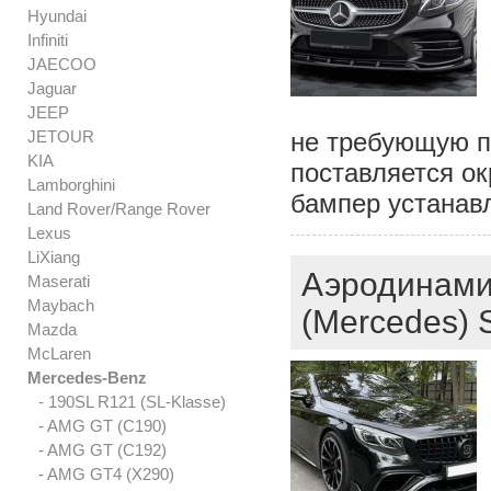
Hyundai
Infiniti
JAECOO
Jaguar
JEEP
JETOUR
не требующую п
KIA
поставляется о
Lamborghini
бампер устанав
Land Rover/Range Rover
Lexus
LiXiang
Аэродинами
Maserati
Maybach
(Mercedes) 
Mazda
McLaren
Mercedes-Benz
- 190SL R121 (SL-Klasse)
- AMG GT (C190)
- AMG GT (C192)
- AMG GT4 (X290)