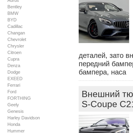
Aurus
Bentley
BMW
BYD
Cadillac
Changan
Chevrolet
Chrysler
Citroen
деталей, зато 
Cupra
передний бампе
Denza
бампера, наса
Dodge
EXEED
Ferrari
Ford
Внешний тюн
FORTHING
S-Coupe C2
Geely
Genesis
Harley Davidson
Honda
Hummer