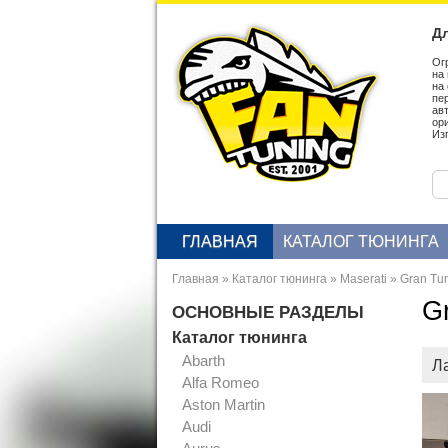
Дл
Ог
на
на
пе
ав
ор
Из
ГЛАВНАЯ
КАТАЛОГ ТЮНИНГА
Главная
»
Каталог тюнинга
»
Maserati
»
Gran Tu
G
ОСНОВНЫЕ РАЗДЕЛЫ
Каталог тюнинга
Abarth
Ла
Alfa Romeo
Aston Martin
Audi