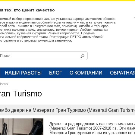
я тех, кто ценит качество
ромный выбор и профессиональная установка аэродинамических обвесов
 все марки и модели автомобилей (если не нашли у нас в каталоге тюнинга
 свой авто - пишите в Telegram или Max, поможем). Дизайн интерьеров,
ретяжка салонов в кожу, алькантару, велюр и винил. Любые переделки
томобилей, кузовная хирургия. Ремонт кабриолетов. Продажа
игинальной кабриолетной ткани. Реставрация РЕТРО автомобилей.
готовление и установка пружин для занижения.
НАШИ РАБОТЫ
БЛОГ
О КОМПАНИИ
ОБРАТНА
rismo
ran Turismo
мбо двери на Мазерати Гран Туризмо (Maserati Gran Turismo
Друзья, я рад предложить вашему вниманию 
(Maserati Gran Turismo) 2007-2018 г.в. Эти л
Мазерати Грантуризмо и при их установке не