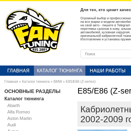
Для тех, кто ценит каче
Огромный выбор и профессионал
на все марки и модели автомобил
на свой авто - пишите в Telegra
перетяжка салонов в кожу, алька
автомобилей, кузовная хирургия
оригинальной кабриолетной ткан
Изготовление и установка пружин
ГЛАВНАЯ
КАТАЛОГ ТЮНИНГА
НАШИ РАБОТЫ
Главная
»
Каталог тюнинга
»
BMW
»
E85/E86 (Z-series)
E85/E86 (Z-ser
ОСНОВНЫЕ РАЗДЕЛЫ
Каталог тюнинга
Abarth
Кабриолетны
Alfa Romeo
2002-2009 г
Aston Martin
Audi