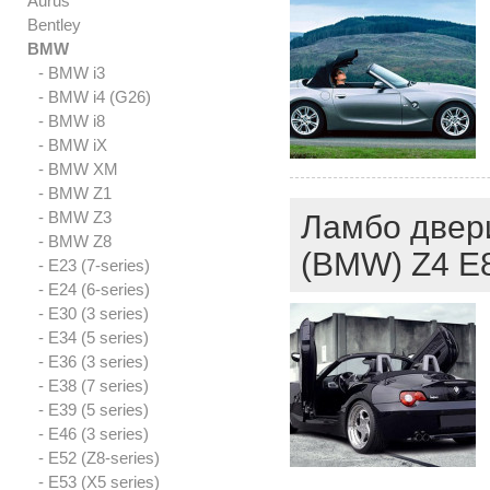
Aurus
Bentley
BMW
- BMW i3
- BMW i4 (G26)
- BMW i8
- BMW iX
- BMW XM
- BMW Z1
- BMW Z3
Ламбо двери
- BMW Z8
(BMW) Z4 E
- E23 (7-series)
- E24 (6-series)
- E30 (3 series)
- E34 (5 series)
- E36 (3 series)
- E38 (7 series)
- E39 (5 series)
- E46 (3 series)
- E52 (Z8-series)
- E53 (X5 series)