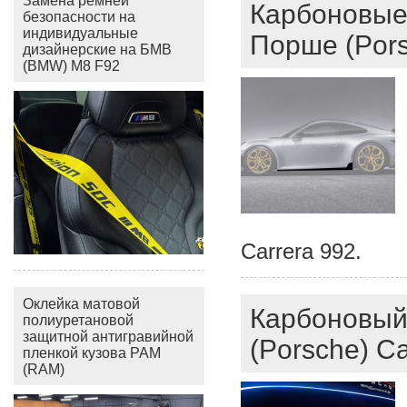
Замена ремней
Карбоновые 
безопасности на
индивидуальные
Порше (Pors
дизайнерские на БМВ
(BMW) M8 F92
Carrera 992.
Оклейка матовой
Карбоновый
полиуретановой
защитной антигравийной
(Porsche) Ca
пленкой кузова РАМ
(RAM)