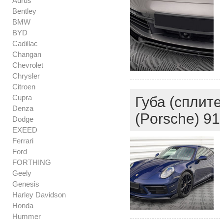
Aurus
Bentley
BMW
BYD
Cadillac
Changan
Chevrolet
Chrysler
Citroen
Cupra
Губа (сплит
Denza
(Porsche) 91
Dodge
EXEED
Ferrari
Ford
FORTHING
Geely
Genesis
Harley Davidson
Honda
Hummer