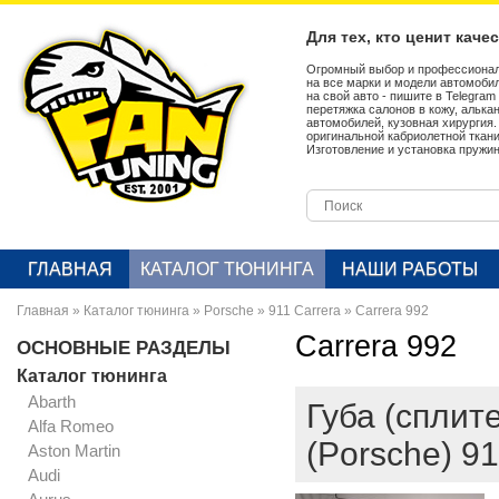
Для тех, кто ценит каче
Огромный выбор и профессионал
на все марки и модели автомобил
на свой авто - пишите в Telegra
перетяжка салонов в кожу, алька
автомобилей, кузовная хирургия
оригинальной кабриолетной ткан
Изготовление и установка пружин
ГЛАВНАЯ
КАТАЛОГ ТЮНИНГА
НАШИ РАБОТЫ
Главная
»
Каталог тюнинга
»
Porsche
»
911 Carrera
»
Carrera 992
Carrera 992
ОСНОВНЫЕ РАЗДЕЛЫ
Каталог тюнинга
Abarth
Губа (сплит
Alfa Romeo
(Porsche) 91
Aston Martin
Audi