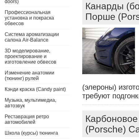
doors)
Канарды (б
Профессиональная
Порше (Porsc
установка и покраска
обвесов
Система ароматизации
салона Air-Balance
3D моделирование,
проектирование и
изготовление обвесов
Изменение анатомии
(тюнинг) рулей
(элероны) изгот
Кэнди краска (Candy paint)
требуют подго
Музыка, мультимедиа,
автозвук
Карбоновое 
Реставрация ретро
автомобилей
(Porsche) Ca
Школа (курсы) тюнинга