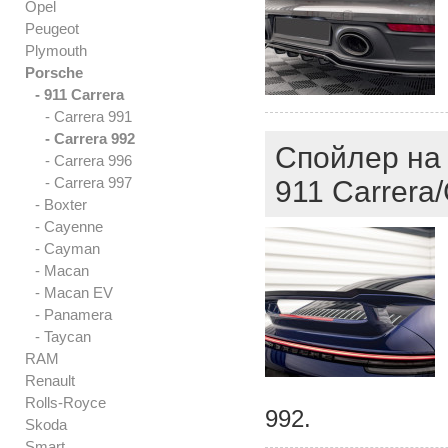
Opel
Peugeot
Plymouth
Porsche
- 911 Carrera
- Carrera 991
- Carrera 992
Спойлер на 
- Carrera 996
- Carrera 997
911 Carrera/
- Boxter
- Cayenne
- Cayman
- Macan
- Macan EV
- Panamera
- Taycan
RAM
Renault
Rolls-Royce
992.
Skoda
Smart