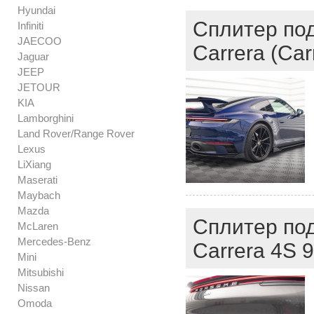
Hyundai
Сплитер под
Infiniti
JAECOO
Carrera (Car
Jaguar
JEEP
JETOUR
KIA
Lamborghini
Land Rover/Range Rover
Lexus
LiXiang
Maserati
Maybach
Mazda
Сплитер под
McLaren
Mercedes-Benz
Carrera 4S 
Mini
Mitsubishi
Nissan
Omoda