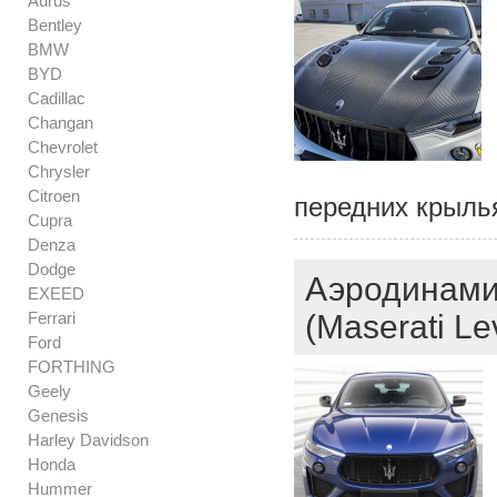
Aurus
Bentley
BMW
BYD
Cadillac
Changan
Chevrolet
Chrysler
Citroen
передних крылья
Cupra
Denza
Dodge
Аэродинами
EXEED
Ferrari
(Maserati Le
Ford
FORTHING
Geely
Genesis
Harley Davidson
Honda
Hummer