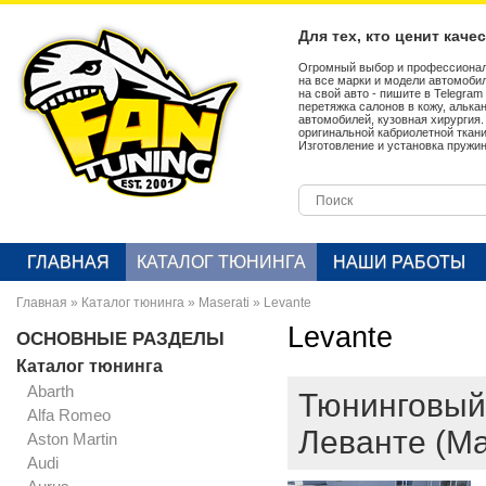
Для тех, кто ценит каче
Огромный выбор и профессионал
на все марки и модели автомобил
на свой авто - пишите в Telegra
перетяжка салонов в кожу, алька
автомобилей, кузовная хирургия
оригинальной кабриолетной ткан
Изготовление и установка пружин
ГЛАВНАЯ
КАТАЛОГ ТЮНИНГА
НАШИ РАБОТЫ
Главная
»
Каталог тюнинга
»
Maserati
»
Levante
Levante
ОСНОВНЫЕ РАЗДЕЛЫ
Каталог тюнинга
Abarth
Тюнинговый
Alfa Romeo
Леванте (Ma
Aston Martin
Audi