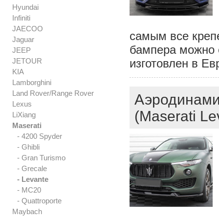
Hyundai
Infiniti
JAECOO
самым все креп
Jaguar
бампера можно 
JEEP
JETOUR
изготовлен в Ев
KIA
Lamborghini
Land Rover/Range Rover
Аэродинами
Lexus
(Maserati Le
LiXiang
Maserati
- 4200 Spyder
- Ghibli
- Gran Turismo
- Grecale
- Levante
- MC20
- Quattroporte
Maybach