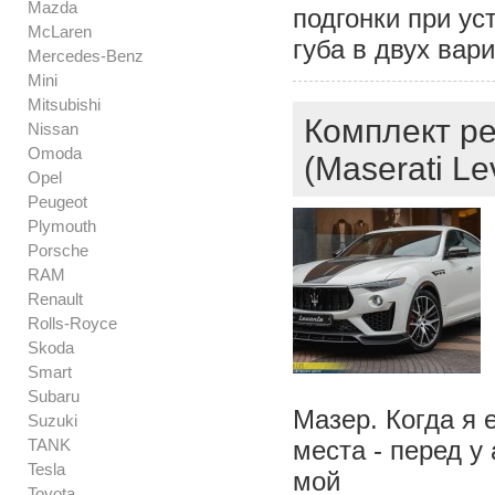
Mazda
подгонки при ус
McLaren
губа в двух вар
Mercedes-Benz
Mini
Mitsubishi
Комплект ре
Nissan
Omoda
(Maserati Le
Opel
Peugeot
Plymouth
Porsche
RAM
Renault
Rolls-Royce
Skoda
Smart
Subaru
Мазер. Когда я 
Suzuki
TANK
места - перед у
Tesla
мой
Toyota