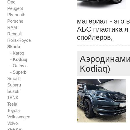
Opel
Peugeot
Plymouth
материал - это 
Porsche
RAM
АБС пластика я 
Renault
спойлеров,
Rolls-Royce
Skoda
- Karoq
Аэродинами
- Kodiaq
- Octavia
Kodiaq)
- Superb
Smart
Subaru
Suzuki
TANK
Tesla
Toyota
Volkswagen
Volvo
ZEEKR