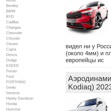
Aurus
Bentley
BMW
BYD
Cadillac
Changan
Chevrolet
Chrysler
Citroen
видел ни у Росс
Cupra
(около 4мм) и п
Denza
европейцы ис
Dodge
EXEED
Ferrari
Ford
Аэродинами
FORTHING
Kodiaq) 2023
Geely
Genesis
Harley Davidson
Honda
Hummer