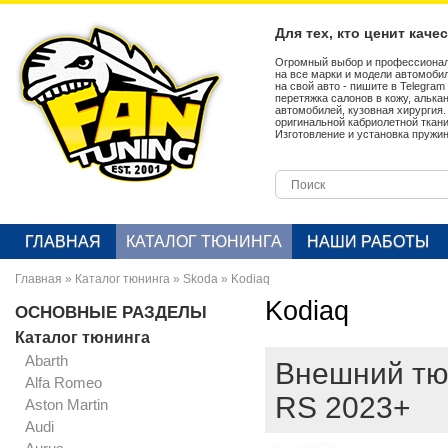
Для тех, кто ценит каче
Огромный выбор и профессионал
на все марки и модели автомобил
на свой авто - пишите в Telegra
перетяжка салонов в кожу, алька
автомобилей, кузовная хирургия
оригинальной кабриолетной ткан
Изготовление и установка пружин
ГЛАВНАЯ
КАТАЛОГ ТЮНИНГА
НАШИ РАБОТЫ
Главная
»
Каталог тюнинга
»
Skoda
»
Kodiaq
Kodiaq
ОСНОВНЫЕ РАЗДЕЛЫ
Каталог тюнинга
Abarth
Внешний тюн
Alfa Romeo
RS 2023+
Aston Martin
Audi