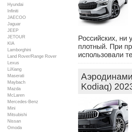
Hyundai
Infiniti
JAECOO
Jaguar
JEEP
JETOUR
Российских, ни 
KIA
плотный. При п
Lamborghini
использовали т
Land Rover/Range Rover
Lexus
LiXiang
Аэродинами
Maserati
Maybach
Kodiaq) 202
Mazda
McLaren
Mercedes-Benz
Mini
Mitsubishi
Nissan
Omoda