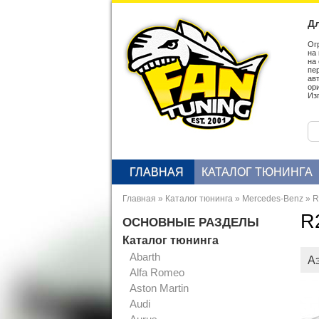
Дл
Ог
на
на
пе
ав
ор
Из
ГЛАВНАЯ
КАТАЛОГ ТЮНИНГА
Главная
»
Каталог тюнинга
»
Mercedes-Benz
»
R
R
ОСНОВНЫЕ РАЗДЕЛЫ
Каталог тюнинга
Abarth
А
Alfa Romeo
Aston Martin
Audi