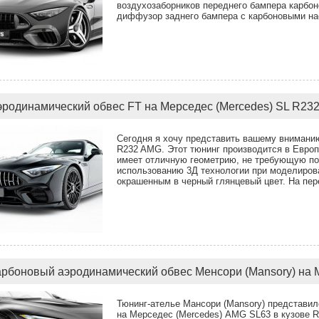
воздухозаборников переднего бампера карбон
диффузор заднего бампера с карбоновыми на
эродинамический обвес FT на Мерседес (Mercedes) SL R23
Сегодня я хочу представить вашему внимани
R232 AMG. Этот тюнинг производится в Европ
имеет отличную геометрию, не требующую под
использованию 3Д технологии при моделиров
окрашенным в черный глянцевый цвет. На пер
арбоновый аэродинамический обвес Менсори (Mansory) на 
Тюнинг-ателье Мансори (Mansory) представил
на Мерседес (Mercedes) AMG SL63 в кузове R2