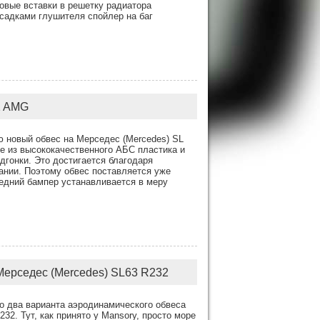
овые вставки в решетку радиатора
садками глушителя спойлер на баг
2 AMG
ю новый обвес на Мерседес (Mercedes) SL
е из высококачественного АБС пластика и
гонки. Это достигается благодаря
ании. Поэтому обвес поставляется уже
едний бампер устанавливается в меру
Мерседес (Mercedes) SL63 R232
о два варианта аэродинамического обвеса
32. Тут, как принято у Mansory, просто море