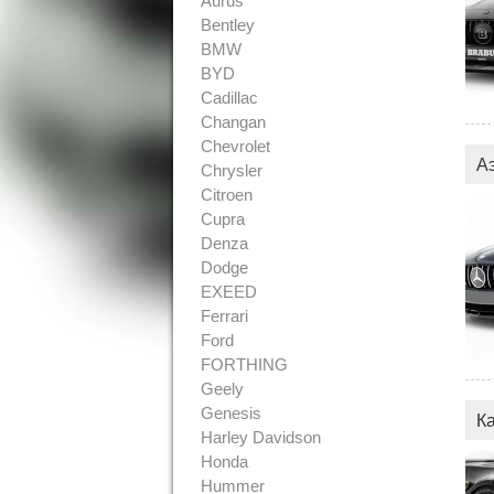
Aurus
Bentley
BMW
BYD
Cadillac
Changan
Chevrolet
А
Chrysler
Citroen
Cupra
Denza
Dodge
EXEED
Ferrari
Ford
FORTHING
Geely
Genesis
К
Harley Davidson
Honda
Hummer