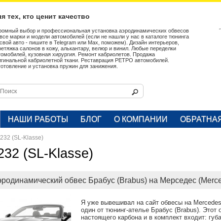
я тех, кто ценит качество
ромный выбор и профессиональная установка аэродинамических обвесов
 все марки и модели автомобилей (если не нашли у нас в каталоге тюнинга
 свой авто - пишите в Telegram или Max, поможем). Дизайн интерьеров,
ретяжка салонов в кожу, алькантару, велюр и винил. Любые переделки
томобилей, кузовная хирургия. Ремонт кабриолетов. Продажа
игинальной кабриолетной ткани. Реставрация РЕТРО автомобилей.
готовление и установка пружин для занижения.
НАШИ РАБОТЫ
БЛОГ
О КОМПАНИИ
ОБРАТНА
232 (SL-Klasse)
232 (SL-Klasse)
эродинамический обвес Брабус (Brabus) на Мерседес (Mer
Я уже вывешивал на сайт обвесы на Mercedes
один от тюнинг-ателье Брабус (Brabus). Этот
настоящего карбона и в комплект входит: губ