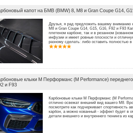
арбоновый капот на БМВ (BMW) 8, M8 и Gran Coupe G14, G15
Друзья, я рад предложить вашему вниманию 
M8 и Gran Coupe G14, G15, G16, F92 и F93 Ка
плетеном карбоне, так и в резанном (кованно
инфузии и имеет ровные плоскости и отличну
разному сделать: либо оставить полностью в 
арбоновыe клыки М Перформанс (M Performance) переднего
92 и F93
Карбоновыe клыки М Перформанс (M Performa
отлично освежат внешний вид вашего М8. Вр
посмотрите как подчеркивает спортивность а
карбон, а можно кованный - эффект будет в о
детали внешнего и внутреннего тюнинга из ка