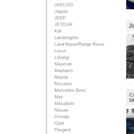
JAECOO
Jaguar
JEEP
JETOUR
Д
KIA
Lamborghini
Land Rover/Range Rover
Lexus
LiXiang
Maserati
Maybach
Mazda
McLaren
Mercedes-Benz
С
Mini
M
Mitsubishi
Nissan
Omoda
Opel
Peugeot