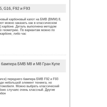
, G16, F92 и F93
новый карбоновый капот на БМВ (BMW) 8,
пот можно заказать как в классическом
м) карбоне. Деталь выполнена методом
ю геометрию. По вариантам можно по
карбоне, либо час
 бампера БМВ М8 и М8 Гран Купе
nce) переднего бампера БМВ F92 и F93
оде небольшой элемент тюнинга, но
втомобиля. Можно выбрать классический
боих случаях очень классный. Другие
рбон