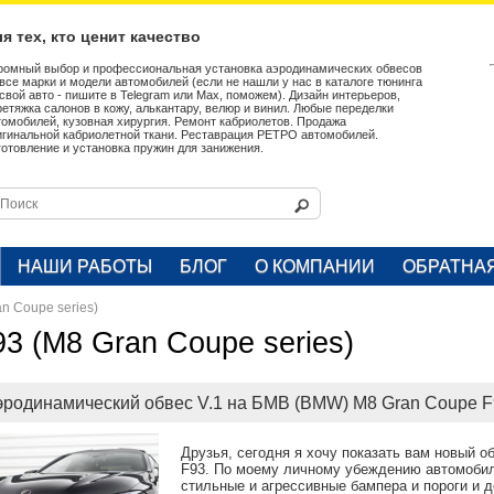
я тех, кто ценит качество
ромный выбор и профессиональная установка аэродинамических обвесов
 все марки и модели автомобилей (если не нашли у нас в каталоге тюнинга
 свой авто - пишите в Telegram или Max, поможем). Дизайн интерьеров,
ретяжка салонов в кожу, алькантару, велюр и винил. Любые переделки
томобилей, кузовная хирургия. Ремонт кабриолетов. Продажа
игинальной кабриолетной ткани. Реставрация РЕТРО автомобилей.
готовление и установка пружин для занижения.
НАШИ РАБОТЫ
БЛОГ
О КОМПАНИИ
ОБРАТНА
n Coupe series)
93 (M8 Gran Coupe series)
эродинамический обвес V.1 на БМВ (BMW) M8 Gran Coupe 
Друзья, сегодня я хочу показать вам новый 
F93. По моему личному убеждению автомоби
стильные и агрессивные бампера и пороги и 