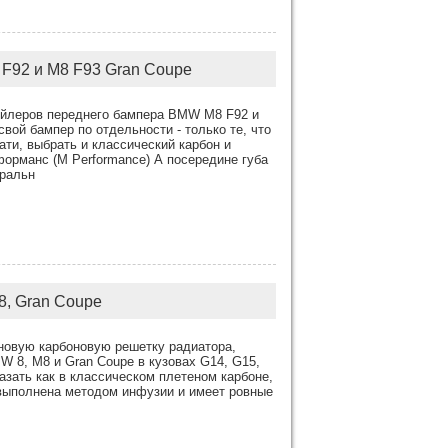
F92 и M8 F93 Gran Coupe
ойлеров переднего бампера BMW M8 F92 и
вой бампер по отдельности - только те, что
ати, выбрать и классический карбон и
форманс (M Performance) А посередине губа
тральн
8, Gran Coupe
новую карбоновую решетку радиатора,
W 8, M8 и Gran Coupe в кузовах G14, G15,
азать как в классическом плетеном карбоне,
ь выполнена методом инфузии и имеет ровные