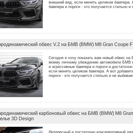
внешний вид, если менять целиком бампера. А
бампера и пороги - это получается стильно и
эродинамический обвес V.2 на БМВ (BMW) M8 Gran Coupe 
Сегодня я хочу показать вам новый обвес на
моему личному убеждению автомобили БМВ в
и агрессивные бампера и пороги и достаточн
если менять целиком бампера. А вот добавить
пороги - это получается стильно и не выбива
эродинамический карбоновый обвес на БМВ (BMW) M8 Gran 
телье 3D Design
Интересный и достаточно консервативный ди