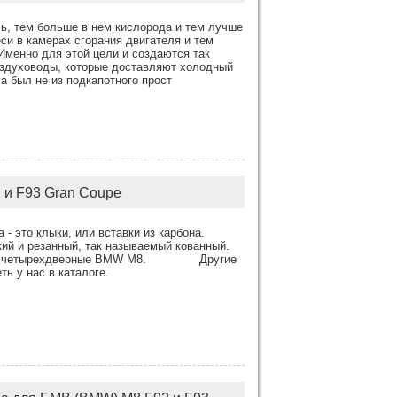
ь, тем больше в нем кислорода и тем лучше
си в камерах сгорания двигателя и тем
Именно для этой цели и создаются так
оздуховоды, которые доставляют холодный
ха был не из подкапотного прост
 и F93 Gran Coupe
- это клыки, или вставки из карбона.
ий и резанный, так называемый кованный.
к и на четырехдверные BMW M8. Другие
ь у нас в каталоге.