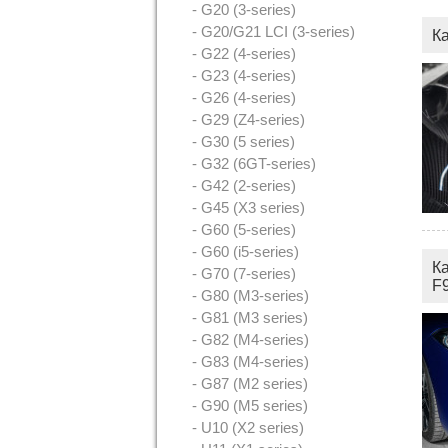
- G20 (3-series)
- G20/G21 LCI (3-series)
К
- G22 (4-series)
- G23 (4-series)
- G26 (4-series)
- G29 (Z4-series)
- G30 (5 series)
- G32 (6GT-series)
- G42 (2-series)
- G45 (X3 series)
- G60 (5-series)
- G60 (i5-series)
К
- G70 (7-series)
F
- G80 (M3-series)
- G81 (M3 series)
- G82 (M4-series)
- G83 (M4-series)
- G87 (M2 series)
- G90 (M5 series)
- U10 (X2 series)