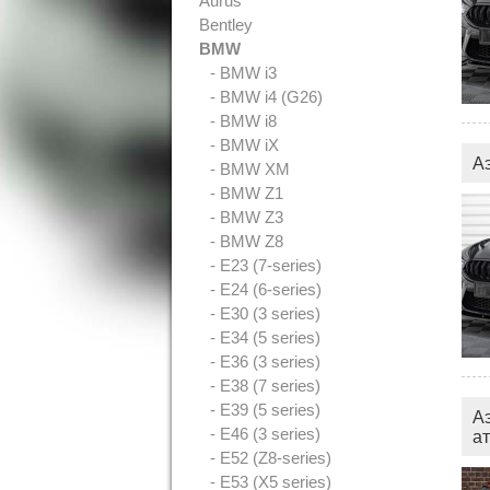
Aurus
Bentley
BMW
- BMW i3
- BMW i4 (G26)
- BMW i8
- BMW iX
А
- BMW XM
- BMW Z1
- BMW Z3
- BMW Z8
- E23 (7-series)
- E24 (6-series)
- E30 (3 series)
- E34 (5 series)
- E36 (3 series)
- E38 (7 series)
- E39 (5 series)
А
- E46 (3 series)
а
- E52 (Z8-series)
- E53 (X5 series)