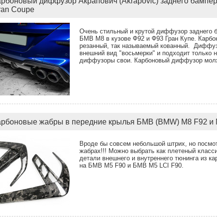
арбоновый диффузор Акрапович (Akrapovic) заднего бампе
ran Coupe
Очень стильный и крутой диффузор заднего ба
БМВ М8 в кузове Ф92 и Ф93 Гран Купе. Карбо
резанный, так называемый кованный. Диффуз
внешний вид "восьмерки" и подходит только 
диффузоры свои. Карбоновый диффузор мол
арбоновые жабры в передние крылья БМВ (BMW) M8 F92 и 
Вроде бы совсем небольшой штрих, но посмот
жабрах!!! Можно выбрать как плетеный класс
детали внешнего и внутреннего тюнинга из ка
на БМВ М5 F90 и БМВ М5 LCI F90.