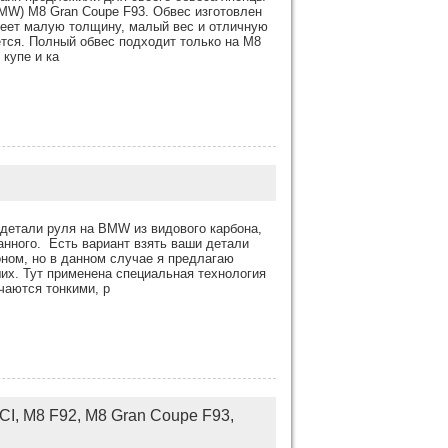
BMW) M8 Gran Coupe F93. Обвес изготовлен
меет малую толщину, малый вес и отличную
ется. Полный обвес подходит только на M8
купе и ка
детали руля на BMW из видового карбона,
ванного. Есть вариант взять ваши детали
ном, но в данном случае я предлагаю
ших. Тут применена специальная технология
чаются тонкими, р
I, M8 F92, M8 Gran Coupe F93,