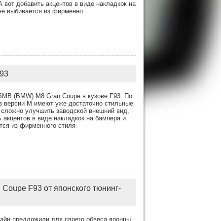
 вот добавить акцентов в виде накладкок на
 не выбивается из фирменно
F93
 БМВ (BMW) M8 Gran Coupe в кузове F93. По
 версии М имеют уже достаточно стильные
о сложно улучшить заводской внешний вид,
 акцентов в виде накладкок на бампера и
ется из фирменного стиля
Coupe F93 от японского тюнинг-
зайн предложили для своего обвеса японцы