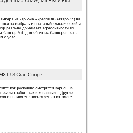
ра для БМВ (BMW) M8 F92 и F93
мпера из карбона Акрапович (Akrapovic) на
н можно выбрать и плетеный классический и
ор реально добавляет агрессивности во
на бампер М8, для обычных бамперов есть
жно уста
M8 F93 Gran Coupe
рите как роскошно смотрится карбон на
ический карбон, так и кованный. Другие
рбона вы можете посмотреть в каталоге