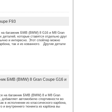
oupe F93
 на багажник БМВ (BMW) 8 G16 и M8 Gran
х деталей, которые ставятся отдельно друг
бычно и интересно. Этот спойлер можно
арбона, так и из кованного. Другие детали
жник БМВ (BMW) 8 Gran Coupe G16 и
ce на багажник БМВ (BMW) 8 и М8 Gran
т, добавляет автомобилю спортивности во
ак в исполнении из классического карбона,
 и внутреннего тюнинга из карбона вы