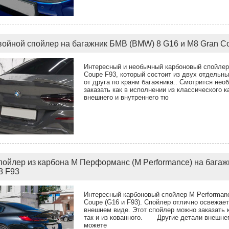
войной спойлер на багажник БМВ (BMW) 8 G16 и M8 Gran C
Интересный и необычный карбоновый спойлер
Coupe F93, который состоит из двух отдельны
от друга по краям багажника.. Смотрится нео
заказать как в исполнении из классического к
внешнего и внутреннего тю
пойлер из карбона М Перформанс (M Performance) на бага
8 F93
Интересный карбоновый спойлер M Performan
Coupe (G16 и F93). Спойлер отлично освежае
внешнем виде. Этот спойлер можно заказать к
так и из кованного. Другие детали внешнего
можете