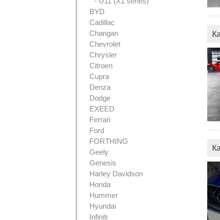
- U11 (X1 series)
BYD
Cadillac
Changan
К
Chevrolet
Chrysler
Citroen
Cupra
Denza
Dodge
EXEED
Ferrari
Ford
FORTHING
К
Geely
Genesis
Harley Davidson
Honda
Hummer
Hyundai
Infiniti