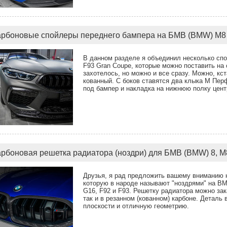
арбоновые спойлеры переднего бампера на БМВ (BMW) M8 
В данном разделе я объединил несколько сп
F93 Gran Coupe, которые можно поставить на с
захотелось, но можно и все сразу. Можно, кст
кованный. С боков ставятся два клыка M Пер
под бампер и накладка на нижнюю полку цен
арбоновая решетка радиатора (ноздри) для БМВ (BMW) 8, M
Друзья, я рад предложить вашему вниманию 
которую в народе называют "ноздрями" на BM
G16, F92 и F93. Решетку радиатора можно зак
так и в резанном (кованном) карбоне. Детал
плоскости и отличную геометрию.