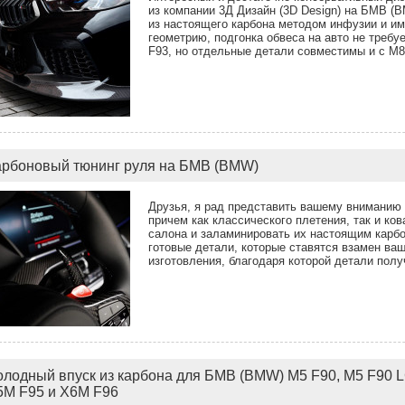
из компании 3Д Дизайн (3D Design) на БМВ (
из настоящего карбона методом инфузии и и
геометрию, подгонка обвеса на авто не требу
F93, но отдельные детали совместимы и с М8 
арбоновый тюнинг руля на БМВ (BMW)
Друзья, я рад представить вашему вниманию 
причем как классического плетения, так и ко
салона и заламинировать их настоящим карбо
готовые детали, которые ставятся взамен ва
изготовления, благодаря которой детали полу
олодный впуск из карбона для БМВ (BMW) M5 F90, M5 F90 LC
5M F95 и X6M F96