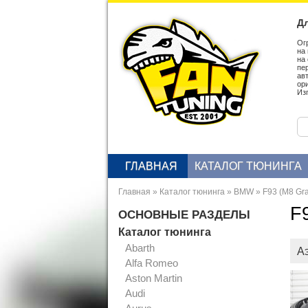
Дл
Ог
на
на
пе
ав
ор
Из
ГЛАВНАЯ
КАТАЛОГ ТЮНИНГА
Главная
»
Каталог тюнинга
»
BMW
»
F93 (M8 Gra
F
ОСНОВНЫЕ РАЗДЕЛЫ
Каталог тюнинга
Abarth
А
Alfa Romeo
Aston Martin
Audi