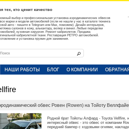
я тех, кто ценит качество
ромный выбор и профессиональная установка аэродинамических обвесов
 все марки и модели автомобилей (если не нашли у нас в каталоге тюнинга
 свой авто - пишите в Telegram или Max, поможем). Дизайн интерьеров,
ретяжка салонов в кожу, алькантару, велюр и винил. Любые переделки
томобилей, кузовная хирургия. Ремонт кабриолетов. Продажа
игинальной кабриолетной ткани. Реставрация РЕТРО автомобилей.
готовление и установка пружин для занижения.
НАШИ РАБОТЫ
БЛОГ
О КОМПАНИИ
ОБРАТНА
llfire
родинамический обвес Ровен (Rowen) на Тойоту Веллфайер (
Родной брат Тойоты Алфард - Toyota Vellfire, 
интересный обвес - это обвес от компании Ro
передний бампер с ходовыми огнями, накладки