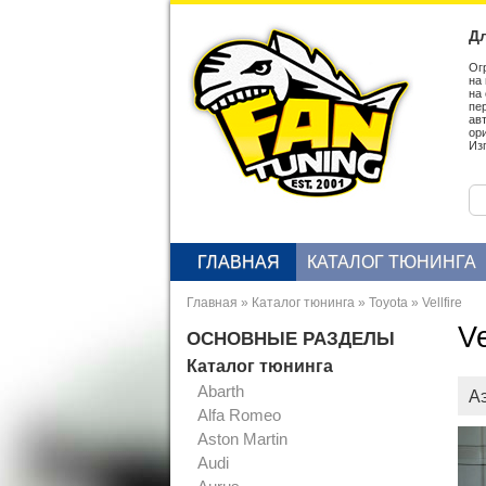
Дл
Ог
на
на
пе
ав
ор
Из
ГЛАВНАЯ
КАТАЛОГ ТЮНИНГА
Главная
»
Каталог тюнинга
»
Toyota
»
Vellfire
Ve
ОСНОВНЫЕ РАЗДЕЛЫ
Каталог тюнинга
Abarth
Аэ
Alfa Romeo
Aston Martin
Audi