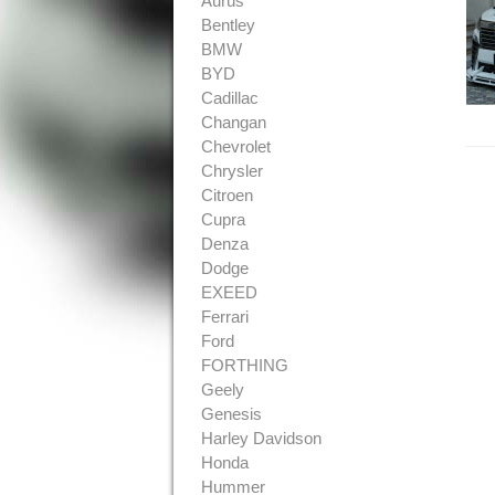
Aurus
Bentley
BMW
BYD
Cadillac
Changan
Chevrolet
Chrysler
Citroen
Cupra
Denza
Dodge
EXEED
Ferrari
Ford
FORTHING
Geely
Genesis
Harley Davidson
Honda
Hummer