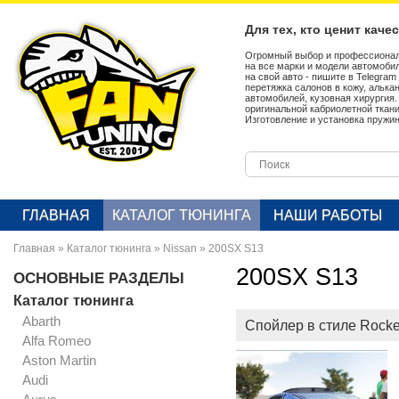
Для тех, кто ценит каче
Огромный выбор и профессионал
на все марки и модели автомобил
на свой авто - пишите в Telegra
перетяжка салонов в кожу, алька
автомобилей, кузовная хирургия
оригинальной кабриолетной ткан
Изготовление и установка пружин
ГЛАВНАЯ
КАТАЛОГ ТЮНИНГА
НАШИ РАБОТЫ
Главная
»
Каталог тюнинга
»
Nissan
»
200SX S13
200SX S13
ОСНОВНЫЕ РАЗДЕЛЫ
Каталог тюнинга
Abarth
Спойлер в стиле Rocke
Alfa Romeo
Aston Martin
Audi