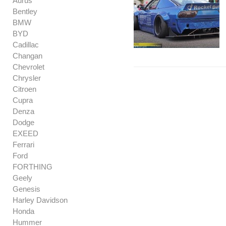
Aurus
Bentley
BMW
BYD
Cadillac
Changan
Chevrolet
Chrysler
Citroen
Cupra
Denza
Dodge
EXEED
Ferrari
Ford
FORTHING
Geely
Genesis
Harley Davidson
Honda
Hummer