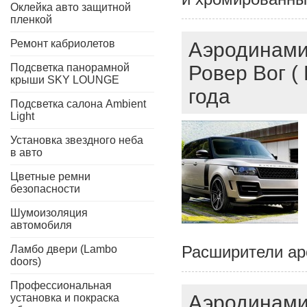
Оклейка авто защитной
пленкой
Ремонт кабриолетов
Аэродинамич
Подсветка панорамной
Ровер Вог (
крыши SKY LOUNGE
года
Подсветка салона Ambient
Light
Установка звездного неба
в авто
Цветные ремни
безопасности
Шумоизоляция
автомобиля
Расширители аро
Ламбо двери (Lambo
doors)
Профессиональная
Аэродинамич
установка и покраска