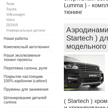
Tesla
Lumma ) - комп
Toyota
тюнинг
Volkswagen
Volvo
ZEEKR
Аэродинамич
Универсальные детали
Startech ) 
Наши работы
модельного 
Комплексный автотюнинг
Наши эксклюзивные
тюнинг-проекты
Перетяжка салона, руля
Покрытие настоящим
100% карбоном (carbon)
Пружины для занижения
Шпонирование деталей
( Startech ) хро
салона
и хромированных