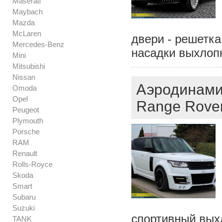
Maserati
Maybach
Mazda
McLaren
двери - решетка 
Mercedes-Benz
насадки выхлоп
Mini
Mitsubishi
Nissan
Аэродинами
Omoda
Opel
Range Rover
Peugeot
Plymouth
Porsche
RAM
Renault
Rolls-Royce
Skoda
Smart
Subaru
Suzuki
спортивный вых
TANK