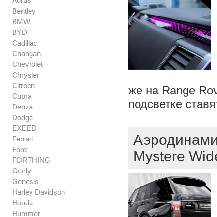
Aurus
Bentley
BMW
BYD
Cadillac
Changan
Chevrolet
Chrysler
Citroen
же на Range Rov
Cupra
подсветке ставя
Denza
Dodge
EXEED
Аэродинами
Ferrari
Ford
Mystere Wid
FORTHING
Geely
Genesis
Harley Davidson
Honda
Hummer