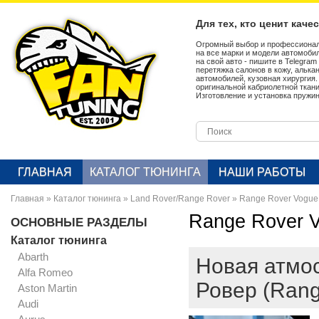
Для тех, кто ценит каче
Огромный выбор и профессионал
на все марки и модели автомобил
на свой авто - пишите в Telegra
перетяжка салонов в кожу, алька
автомобилей, кузовная хирургия
оригинальной кабриолетной ткан
Изготовление и установка пружин
ГЛАВНАЯ
КАТАЛОГ ТЮНИНГА
НАШИ РАБОТЫ
Главная
»
Каталог тюнинга
»
Land Rover/Range Rover
»
Range Rover Vogue
Range Rover 
ОСНОВНЫЕ РАЗДЕЛЫ
Каталог тюнинга
Abarth
Новая атмо
Alfa Romeo
Ровер (Rang
Aston Martin
Audi