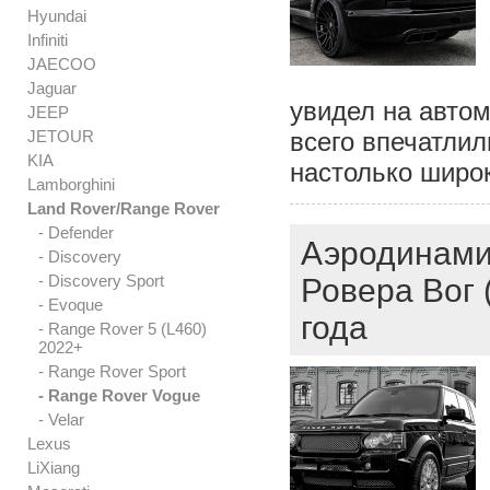
Hyundai
Infiniti
JAECOO
Jaguar
увидел на автом
JEEP
JETOUR
всего впечатлил
KIA
настолько широ
Lamborghini
Land Rover/Range Rover
- Defender
Аэродинамич
- Discovery
- Discovery Sport
Ровера Вог 
- Evoque
года
- Range Rover 5 (L460)
2022+
- Range Rover Sport
- Range Rover Vogue
- Velar
Lexus
LiXiang