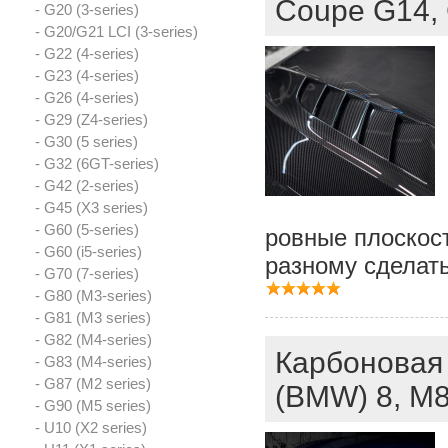
Coupe G14, 
- G20 (3-series)
- G20/G21 LCI (3-series)
- G22 (4-series)
- G23 (4-series)
- G26 (4-series)
- G29 (Z4-series)
- G30 (5 series)
- G32 (6GT-series)
- G42 (2-series)
- G45 (X3 series)
- G60 (5-series)
ровные плоскос
- G60 (i5-series)
разному сделать
- G70 (7-series)
- G80 (M3-series)
- G81 (M3 series)
- G82 (M4-series)
Карбоновая
- G83 (M4-series)
- G87 (M2 series)
(BMW) 8, M8
- G90 (M5 series)
- U10 (X2 series)