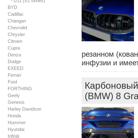
- U11 (X1 series)
BYD
Cadillac
Changan
Chevrolet
Chrysler
Citroen
Cupra
резанном (кова
Denza
инфузии и имее
Dodge
EXEED
Ferrari
Ford
Карбоновый
FORTHING
(BMW) 8 Gr
Geely
Genesis
Harley Davidson
Honda
Hummer
Hyundai
Infiniti