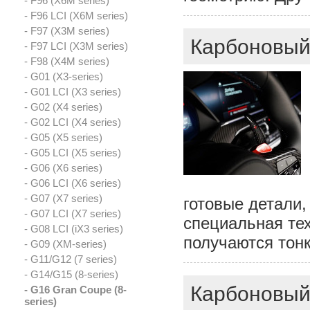
- F96 (X6M series)
- F96 LCI (X6M series)
- F97 (X3M series)
Карбоновый
- F97 LCI (X3M series)
- F98 (X4M series)
- G01 (X3-series)
- G01 LCI (X3 series)
- G02 (X4 series)
- G02 LCI (X4 series)
- G05 (X5 series)
- G05 LCI (X5 series)
- G06 (X6 series)
- G06 LCI (X6 series)
- G07 (X7 series)
готовые детали,
- G07 LCI (X7 series)
специальная тех
- G08 LCI (iX3 series)
получаются тонк
- G09 (XM-series)
- G11/G12 (7 series)
- G14/G15 (8-series)
Карбоновый 
- G16 Gran Coupe (8-
series)