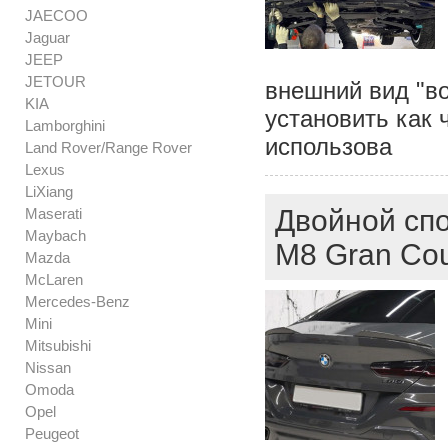
JAECOO
Jaguar
JEEP
JETOUR
внешний вид "в
KIA
установить как 
Lamborghini
использова
Land Rover/Range Rover
Lexus
LiXiang
Двойной сп
Maserati
Maybach
M8 Gran Co
Mazda
McLaren
Mercedes-Benz
Mini
Mitsubishi
Nissan
Omoda
Opel
Peugeot