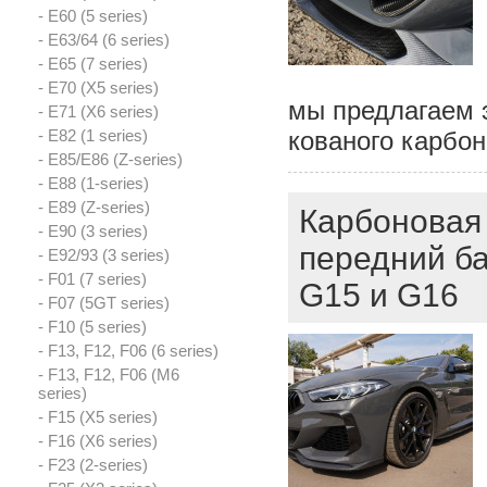
- E60 (5 series)
- E63/64 (6 series)
- E65 (7 series)
- E70 (X5 series)
мы предлагаем э
- E71 (X6 series)
- E82 (1 series)
кованого карбон
- E85/E86 (Z-series)
- E88 (1-series)
- E89 (Z-series)
Карбоновая 
- E90 (3 series)
передний б
- E92/93 (3 series)
- F01 (7 series)
G15 и G16
- F07 (5GT series)
- F10 (5 series)
- F13, F12, F06 (6 series)
- F13, F12, F06 (M6
series)
- F15 (X5 series)
- F16 (X6 series)
- F23 (2-series)