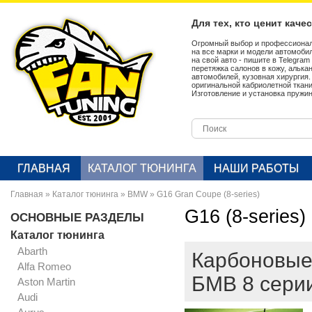
Для тех, кто ценит каче
Огромный выбор и профессионал
на все марки и модели автомобил
на свой авто - пишите в Telegra
перетяжка салонов в кожу, алька
автомобилей, кузовная хирургия
оригинальной кабриолетной ткан
Изготовление и установка пружин
ГЛАВНАЯ
КАТАЛОГ ТЮНИНГА
НАШИ РАБОТЫ
Главная
»
Каталог тюнинга
»
BMW
»
G16 Gran Coupe (8-series)
G16 (8-series)
ОСНОВНЫЕ РАЗДЕЛЫ
Каталог тюнинга
Abarth
Карбоновые
Alfa Romeo
БМВ 8 сери
Aston Martin
Audi