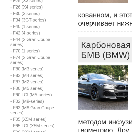
- F25 (X3 series)
- F26 (X4 series)
- F30 (3 series)
кованном, и это
- F34 (3GT-series)
очерчивает ниж
- F40 (1 series)
- F42 (4-series)
- F44 (2 Gran Coupe
Карбоновая 
series)
- F70 (1 series)
БМВ (BMW) 
- F74 (2 Gran Coupe
series)
- F80 (M3 series)
- F82 (M4 series)
- F87 (M2 series)
- F90 (M5 series)
- F90 LCI (M5-series)
- F92 (M8-series)
- F93 (M8 Gran Coupe
series)
- F95 (X5M series)
методом инфузи
- F95 LCI (X5M series)
геометрию. Дру