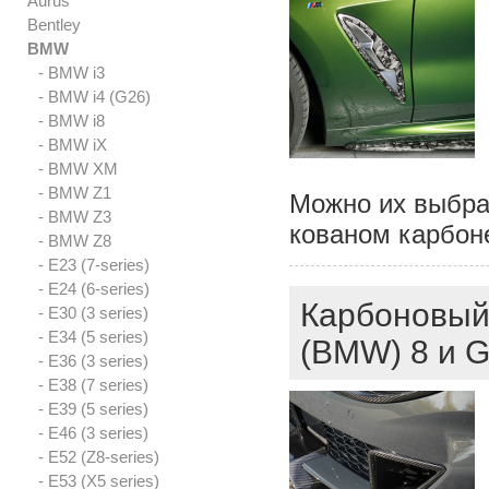
Aurus
Bentley
BMW
- BMW i3
- BMW i4 (G26)
- BMW i8
- BMW iX
- BMW XM
- BMW Z1
Можно их выбра
- BMW Z3
кованом карб
- BMW Z8
- E23 (7-series)
- E24 (6-series)
Карбоновый
- E30 (3 series)
- E34 (5 series)
(BMW) 8 и G
- E36 (3 series)
- E38 (7 series)
- E39 (5 series)
- E46 (3 series)
- E52 (Z8-series)
- E53 (X5 series)