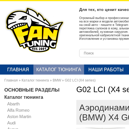
Для тех, кто ценит каче
Огромный выбор и профессионал
на все марки и модели автомобил
на свой авто - пишите в Telegra
перетяжка салонов в кожу, алька
автомобилей, кузовная хирургия
оригинальной кабриолетной ткан
Изготовление и установка пружин
ГЛАВНАЯ
КАТАЛОГ ТЮНИНГА
НАШИ РАБОТЫ
Главная
»
Каталог тюнинга
»
BMW
»
G02 LCI (X4 series)
G02 LCI (X4 se
ОСНОВНЫЕ РАЗДЕЛЫ
Каталог тюнинга
Abarth
Аэродинами
Alfa Romeo
(BMW) X4 G
Aston Martin
Audi