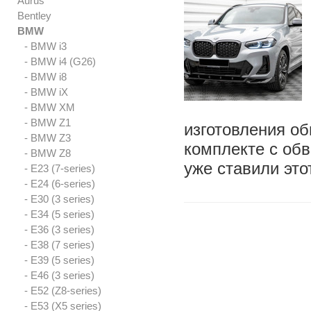
Aurus
Bentley
BMW
- BMW i3
- BMW i4 (G26)
- BMW i8
- BMW iX
- BMW XM
- BMW Z1
изготовления об
- BMW Z3
комплекте с обв
- BMW Z8
уже ставили это
- E23 (7-series)
- E24 (6-series)
- E30 (3 series)
- E34 (5 series)
- E36 (3 series)
- E38 (7 series)
- E39 (5 series)
- E46 (3 series)
- E52 (Z8-series)
- E53 (X5 series)