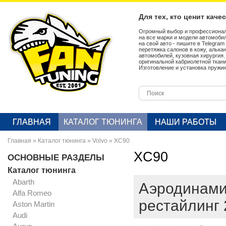
Для тех, кто ценит каче
Огромный выбор и профессионал
на все марки и модели автомобил
на свой авто - пишите в Telegra
перетяжка салонов в кожу, алька
автомобилей, кузовная хирургия
оригинальной кабриолетной ткан
Изготовление и установка пружин
ГЛАВНАЯ
КАТАЛОГ ТЮНИНГА
НАШИ РАБОТЫ
Главная
»
Каталог тюнинга
»
Volvo
»
XC90
XC90
ОСНОВНЫЕ РАЗДЕЛЫ
Каталог тюнинга
Abarth
Аэродинамич
Alfa Romeo
рестайлинг
Aston Martin
Audi