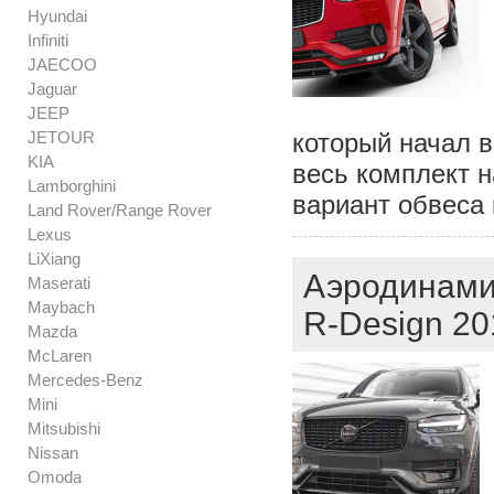
Hyundai
Infiniti
JAECOO
Jaguar
JEEP
JETOUR
который начал в
KIA
весь комплект н
Lamborghini
вариант обвеса 
Land Rover/Range Rover
Lexus
LiXiang
Аэродинамич
Maserati
Maybach
R-Design 2
Mazda
McLaren
Mercedes-Benz
Mini
Mitsubishi
Nissan
Omoda