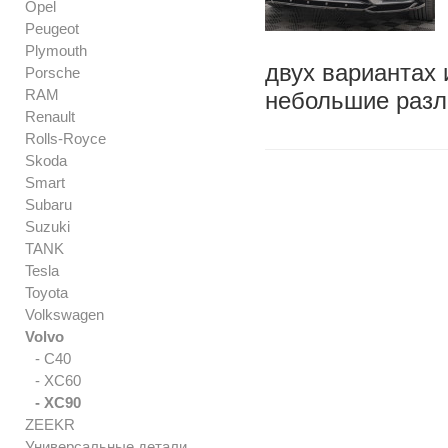
Opel
Peugeot
Plymouth
двух вариантах 
Porsche
RAM
небольшие разли
Renault
Rolls-Royce
Skoda
Smart
Subaru
Suzuki
TANK
Tesla
Toyota
Volkswagen
Volvo
- C40
- XC60
- XC90
ZEEKR
Универсальные детали