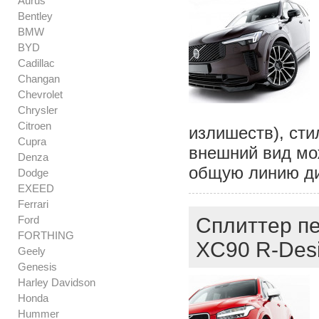
Aurus
Bentley
BMW
BYD
Cadillac
Changan
Chevrolet
Chrysler
Citroen
излишеств), сти
Cupra
внешний вид мо
Denza
общую линию ди
Dodge
EXEED
Ferrari
Ford
Сплиттер пе
FORTHING
XC90 R-Desi
Geely
Genesis
Harley Davidson
Honda
Hummer