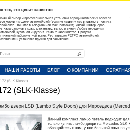
я тех, кто ценит качество
ромный выбор и профессиональная установка аэродинамических обвесов
 все марки и модели автомобилей (если не нашли у нас в каталоге тюнинга
 свой авто - пишите в Telegram или Max, поможем). Дизайн интерьеров,
ретяжка салонов в кожу, алькантару, велюр и винил. Любые переделки
томобилей, кузовная хирургия. Ремонт кабриолетов. Продажа
игинальной кабриолетной ткани. Реставрация РЕТРО автомобилей.
готовление и установка пружин для занижения.
НАШИ РАБОТЫ
БЛОГ
О КОМПАНИИ
ОБРАТНА
172 (SLK-Klasse)
172 (SLK-Klasse)
амбо двери LSD (Lambo Style Doors) для Мерседеса (Merce
Данный комплект ламбо петель подходит для
только купить ламбо двери на Mercedes SLK R
обращайтесь к нам, у нас большой опыт по у