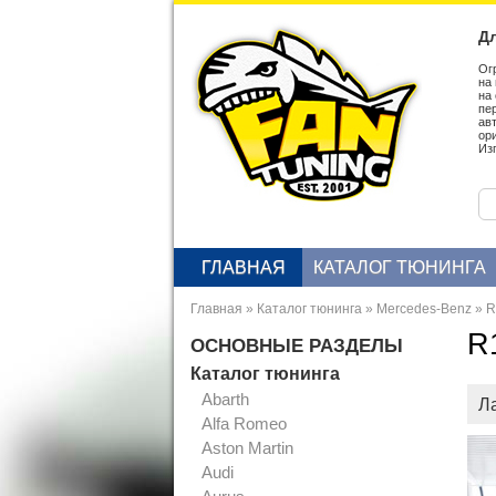
Дл
Ог
на
на
пе
ав
ор
Из
ГЛАВНАЯ
КАТАЛОГ ТЮНИНГА
Главная
»
Каталог тюнинга
»
Mercedes-Benz
»
R
R
ОСНОВНЫЕ РАЗДЕЛЫ
Каталог тюнинга
Abarth
Л
Alfa Romeo
Aston Martin
Audi