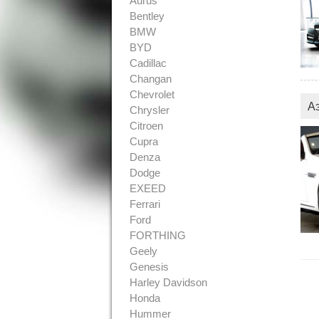
Aurus
Bentley
BMW
BYD
Cadillac
Changan
Chevrolet
А
Chrysler
Citroen
Cupra
Denza
Dodge
EXEED
Ferrari
Ford
FORTHING
Geely
Genesis
Harley Davidson
Honda
Hummer