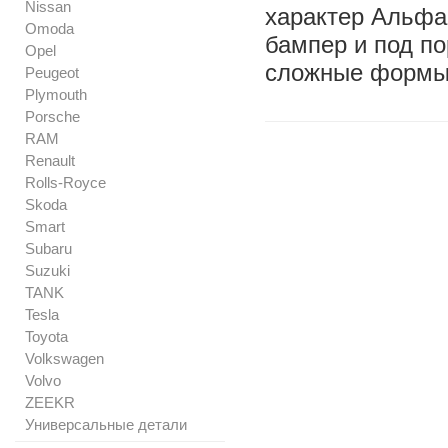
Nissan
характер Альфа
Omoda
бампер и под п
Opel
сложные формы
Peugeot
Plymouth
Porsche
RAM
Renault
Rolls-Royce
Skoda
Smart
Subaru
Suzuki
TANK
Tesla
Toyota
Volkswagen
Volvo
ZEEKR
Универсальные детали