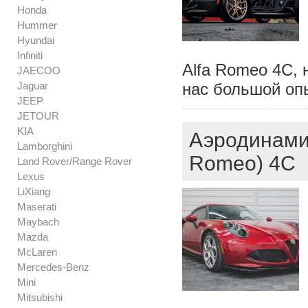
Honda
Hummer
Hyundai
Infiniti
Alfa Romeo 4C, 
JAECOO
Jaguar
нас большой опы
JEEP
JETOUR
KIA
Аэродинамич
Lamborghini
Romeo) 4C
Land Rover/Range Rover
Lexus
LiXiang
Maserati
Maybach
Mazda
McLaren
Mercedes-Benz
Mini
Mitsubishi