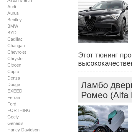
Aston Martin
Audi
Aurus
Bentley
BMW
BYD
Cadillac
Changan
Chevrolet
Этот тюнинг про
Chrysler
высококачестве
Citroen
Cupra
Denza
Ламбо двери
Dodge
EXEED
Ромео (Alfa
Ferrari
Ford
FORTHING
Geely
Genesis
Harley Davidson