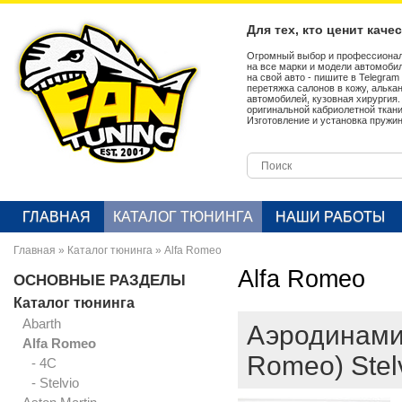
Для тех, кто ценит каче
Огромный выбор и профессионал
на все марки и модели автомобил
на свой авто - пишите в Telegra
перетяжка салонов в кожу, алька
автомобилей, кузовная хирургия
оригинальной кабриолетной ткан
Изготовление и установка пружин
ГЛАВНАЯ
КАТАЛОГ ТЮНИНГА
НАШИ РАБОТЫ
Главная
»
Каталог тюнинга
»
Alfa Romeo
Alfa Romeo
ОСНОВНЫЕ РАЗДЕЛЫ
Каталог тюнинга
Abarth
Аэродинамич
Alfa Romeo
Romeo) Stelv
- 4C
- Stelvio