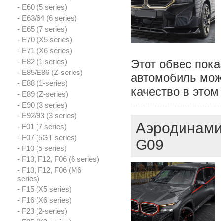
- E60 (5 series)
- E63/64 (6 series)
- E65 (7 series)
- E70 (X5 series)
- E71 (X6 series)
- E82 (1 series)
Этот обвес пока
- E85/E86 (Z-series)
автомобиль мож
- E88 (1-series)
качество в этом
- E89 (Z-series)
- E90 (3 series)
- E92/93 (3 series)
Аэродинами
- F01 (7 series)
- F07 (5GT series)
G09
- F10 (5 series)
- F13, F12, F06 (6 series)
- F13, F12, F06 (M6
series)
- F15 (X5 series)
- F16 (X6 series)
- F23 (2-series)