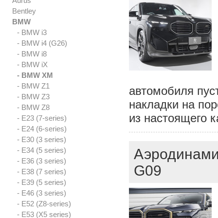
Aurus
Bentley
BMW
- BMW i3
- BMW i4 (G26)
- BMW i8
- BMW iX
- BMW XM
- BMW Z1
автомобиля пус
- BMW Z3
накладки на пор
- BMW Z8
из настоящего к
- E23 (7-series)
- E24 (6-series)
- E30 (3 series)
- E34 (5 series)
Аэродинами
- E36 (3 series)
G09
- E38 (7 series)
- E39 (5 series)
- E46 (3 series)
- E52 (Z8-series)
- E53 (X5 series)