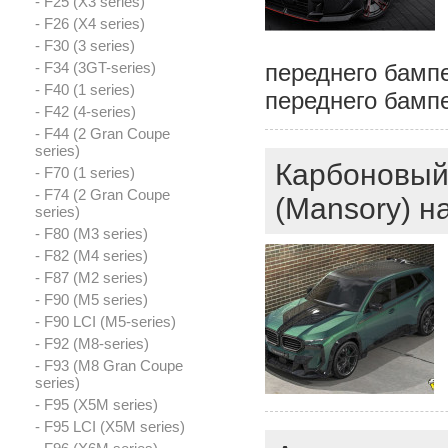
- F25 (X3 series)
- F26 (X4 series)
- F30 (3 series)
- F34 (3GT-series)
переднего бамп
- F40 (1 series)
переднего бамп
- F42 (4-series)
- F44 (2 Gran Coupe
series)
Карбоновый
- F70 (1 series)
- F74 (2 Gran Coupe
(Mansory) 
series)
- F80 (M3 series)
- F82 (M4 series)
- F87 (M2 series)
- F90 (M5 series)
- F90 LCI (M5-series)
- F92 (M8-series)
- F93 (M8 Gran Coupe
series)
- F95 (X5M series)
- F95 LCI (X5M series)