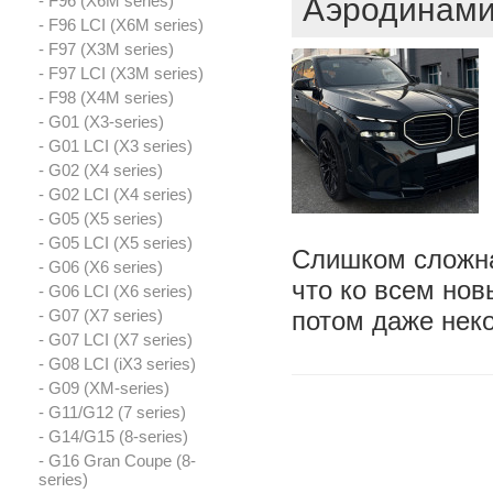
- F96 (X6M series)
Аэродинами
- F96 LCI (X6M series)
- F97 (X3M series)
- F97 LCI (X3M series)
- F98 (X4M series)
- G01 (X3-series)
- G01 LCI (X3 series)
- G02 (X4 series)
- G02 LCI (X4 series)
- G05 (X5 series)
- G05 LCI (X5 series)
Слишком сложна
- G06 (X6 series)
что ко всем но
- G06 LCI (X6 series)
- G07 (X7 series)
потом даже нек
- G07 LCI (X7 series)
- G08 LCI (iX3 series)
- G09 (XM-series)
- G11/G12 (7 series)
- G14/G15 (8-series)
- G16 Gran Coupe (8-
series)