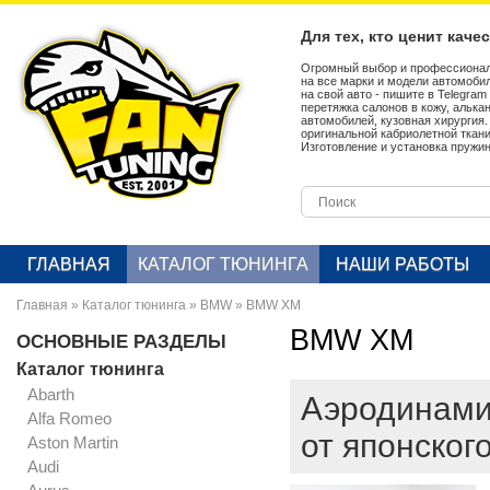
Для тех, кто ценит каче
Огромный выбор и профессионал
на все марки и модели автомобил
на свой авто - пишите в Telegra
перетяжка салонов в кожу, алька
автомобилей, кузовная хирургия
оригинальной кабриолетной ткан
Изготовление и установка пружин
ГЛАВНАЯ
КАТАЛОГ ТЮНИНГА
НАШИ РАБОТЫ
Главная
»
Каталог тюнинга
»
BMW
»
BMW XM
BMW XM
ОСНОВНЫЕ РАЗДЕЛЫ
Каталог тюнинга
Abarth
Аэродинами
Alfa Romeo
от японског
Aston Martin
Audi