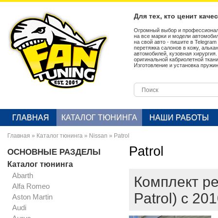
Для тех, кто ценит каче
Огромный выбор и профессионал
на все марки и модели автомобил
на свой авто - пишите в Telegra
перетяжка салонов в кожу, алька
автомобилей, кузовная хирургия
оригинальной кабриолетной ткан
Изготовление и установка пружин
ГЛАВНАЯ
КАТАЛОГ ТЮНИНГА
НАШИ РАБОТЫ
Главная
»
Каталог тюнинга
»
Nissan
»
Patrol
Patrol
ОСНОВНЫЕ РАЗДЕЛЫ
Каталог тюнинга
Abarth
Комплект ре
Alfa Romeo
Patrol) с 20
Aston Martin
Audi