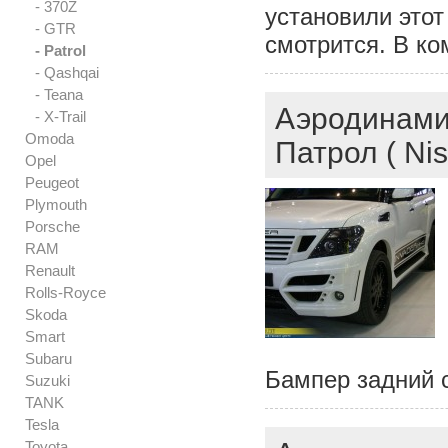
- 370Z
установили этот
- GTR
смотрится. В ко
- Patrol
- Qashqai
- Teana
Аэродинамич
- X-Trail
Omoda
Патрол ( Nis
Opel
Peugeot
Plymouth
Porsche
RAM
Renault
Rolls-Royce
Skoda
Smart
Subaru
Бампер задний 
Suzuki
TANK
Tesla
Toyota