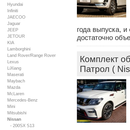
Hyundai
Infiniti
JAECOO
Jaguar
года выпуска, и
JEEP
JETOUR
достаточно объе
KIA
Lamborghini
Land Rover/Range Rover
Комплект об
Lexus
Патрол ( Nis
LiXiang
Maserati
Maybach
Mazda
McLaren
Mercedes-Benz
Mini
Mitsubishi
Nissan
- 200SX S13