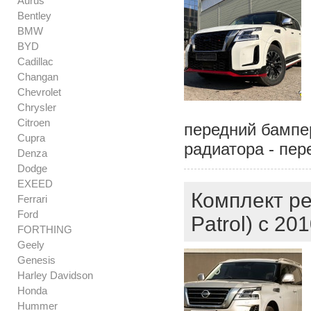
Aurus
Bentley
BMW
BYD
Cadillac
Changan
Chevrolet
Chrysler
Citroen
передний бампер
Cupra
радиатора - пер
Denza
Dodge
EXEED
Комплект ре
Ferrari
Ford
Patrol) с 201
FORTHING
Geely
Genesis
Harley Davidson
Honda
Hummer