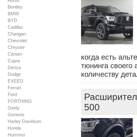
Aurus
Bentley
BMW
BYD
Cadillac
Changan
Chevrolet
Chrysler
Citroen
когда есть аль
Cupra
тюнинга своего
Denza
количеству дет
Dodge
EXEED
Ferrari
Ford
Расширители
FORTHING
500
Geely
Genesis
Harley Davidson
Honda
Hummer