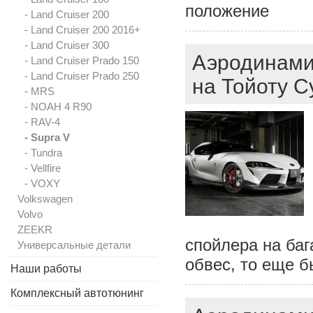
положение
- Land Cruiser 200
- Land Cruiser 200 2016+
- Land Cruiser 300
Аэродинами
- Land Cruiser Prado 150
- Land Cruiser Prado 250
на Тойоту С
- MRS
- NOAH 4 R90
- RAV-4
- Supra V
- Tundra
- Vellfire
- VOXY
Volkswagen
Volvo
ZEEKR
спойлера на баг
Универсальные детали
обвес, то еще 
Наши работы
Комплексный автотюнинг