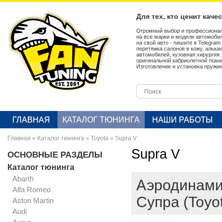
Для тех, кто ценит каче
Огромный выбор и профессионал
на все марки и модели автомобил
на свой авто - пишите в Telegra
перетяжка салонов в кожу, алька
автомобилей, кузовная хирургия
оригинальной кабриолетной ткан
Изготовление и установка пружин
ГЛАВНАЯ
КАТАЛОГ ТЮНИНГА
НАШИ РАБОТЫ
Главная
»
Каталог тюнинга
»
Toyota
»
Supra V
Supra V
ОСНОВНЫЕ РАЗДЕЛЫ
Каталог тюнинга
Abarth
Аэродинами
Alfa Romeo
Супра (Toyo
Aston Martin
Audi