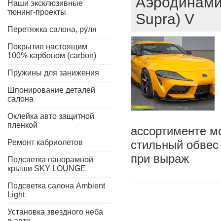
Аэродинамич
Наши эксклюзивные
тюнинг-проекты
Supra) V
Перетяжка салона, руля
Покрытие настоящим
100% карбоном (carbon)
Пружины для занижения
Шпонирование деталей
салона
Оклейка авто защитной
пленкой
ассортименте мо
Ремонт кабриолетов
стильный обвес 
при выраж
Подсветка панорамной
крыши SKY LOUNGE
Подсветка салона Ambient
Light
Установка звездного неба
в авто