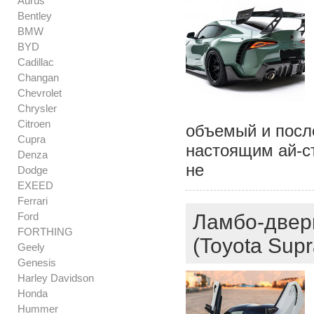
Aurus
Bentley
BMW
BYD
Cadillac
Changan
Chevrolet
Chrysler
Citroen
объемый и посл
Cupra
настоящим ай-ст
Denza
не
Dodge
EXEED
Ferrari
Ford
Ламбо-двери
FORTHING
(Toyota Sup
Geely
Genesis
Harley Davidson
Honda
Hummer