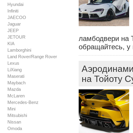
Hyundai
Infiniti
JAECOO
Jaguar
JEEP
JETOUR
ламбодвери на Т
KIA
обращайтесь, у 
Lamborghini
Land Rover/Range Rover
Lexus
Аэродинами
LiXiang
Maserati
на Тойоту С
Maybach
Mazda
McLaren
Mercedes-Benz
Mini
Mitsubishi
Nissan
Omoda