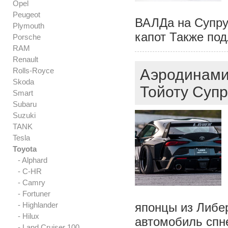
Opel
Peugeot
ВАЛДа на Супру
Plymouth
капот Также под
Porsche
RAM
Renault
Rolls-Royce
Аэродинамич
Skoda
Тойоту Супр
Smart
Subaru
Suzuki
TANK
Tesla
Toyota
- Alphard
- C-HR
- Camry
- Fortuner
- Highlander
японцы из Либе
- Hilux
автомобиль спн
- Land Cruiser 100