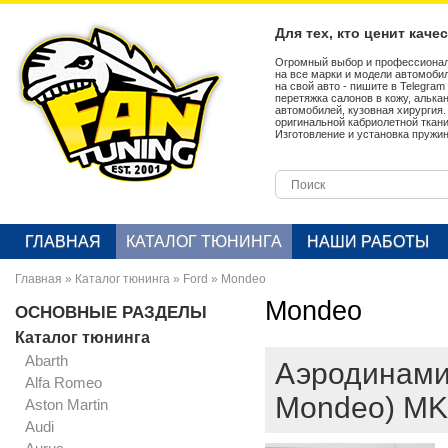
Для тех, кто ценит каче
Огромный выбор и профессионал
на все марки и модели автомобил
на свой авто - пишите в Telegra
перетяжка салонов в кожу, алька
автомобилей, кузовная хирургия
оригинальной кабриолетной ткан
Изготовление и установка пружин
ГЛАВНАЯ
КАТАЛОГ ТЮНИНГА
НАШИ РАБОТЫ
Главная
»
Каталог тюнинга
»
Ford
»
Mondeo
Mondeo
ОСНОВНЫЕ РАЗДЕЛЫ
Каталог тюнинга
Abarth
Аэродинами
Alfa Romeo
Mondeo) MK5
Aston Martin
Audi