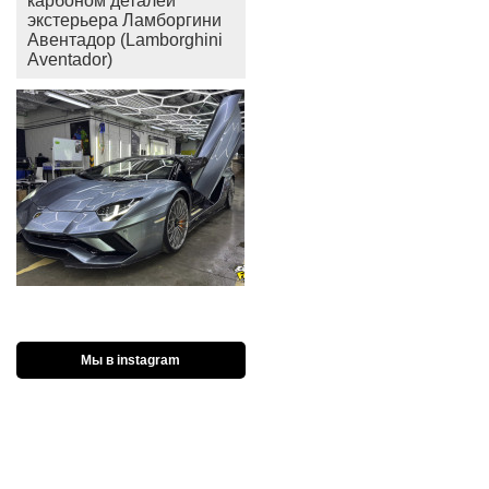
карбоном деталей
экстерьера Ламборгини
Авентадор (Lamborghini
Aventador)
Мы в instagram