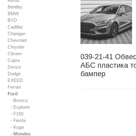
Aurus
Bentley
BMW
BYD
Cadillac
Changan
Chevrolet
Chrysler
Citroen
039-21-41 Обвес
Cupra
АБС пластика то
Denza
бампер
Dodge
EXEED
Ferrari
Ford
- Bronco
- Explorer
- F150
- Fiesta
- Kuga
- Mondeo