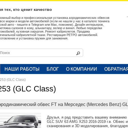
я тех, кто ценит качество
ромный выбор и профессиональная установка аэродинамических обвесов
 все марки и модели автомобилей (если не нашли у нас в каталоге тюнинга
 свой авто - пишите в Telegram или Max, поможем). Дизайн интерьеров,
ретяжка салонов в кожу, алькантару, велюр и винил. Любые переделки
томобилей, кузовная хирургия. Ремонт кабриолетов. Продажа
игинальной кабриолетной ткани. Реставрация РЕТРО автомобилей.
готовление и установка пружин для занижения.
НАШИ РАБОТЫ
БЛОГ
О КОМПАНИИ
ОБРАТНА
253 (GLC Class)
253 (GLC Class)
эродинамический обвес FT на Мерседес (Mercedes Benz) GL
Друзья, я рад представить вашему вниманию 
GLC SUV 63 AMG X253 2016-2019 г.в. ОБвес и
сканирования и 3D моделирования, благодаря