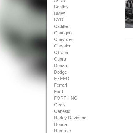
Aurus
Bentley
BMW
BYD
Cadillac
Changan
Chevrolet
Chrysler
Citroen
Cupra
Denza
Dodge
EXEED
Ferrari
Ford
FORTHING
Geely
Genesis
Harley Davidson
Honda
Hummer