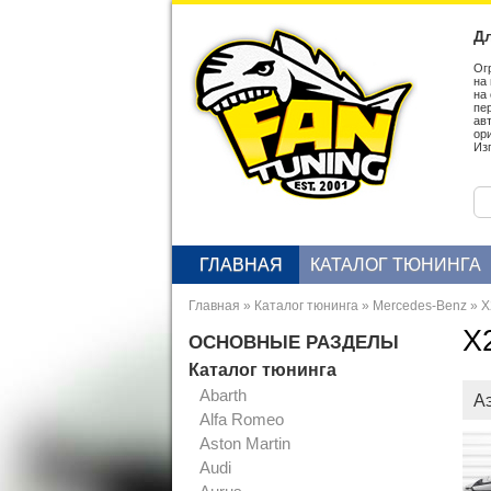
Дл
Ог
на
на
пе
ав
ор
Из
ГЛАВНАЯ
КАТАЛОГ ТЮНИНГА
Главная
»
Каталог тюнинга
»
Mercedes-Benz
»
X
X
ОСНОВНЫЕ РАЗДЕЛЫ
Каталог тюнинга
Abarth
А
Alfa Romeo
Aston Martin
Audi