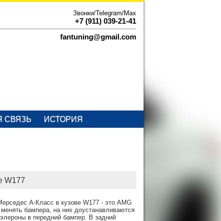
Звонки/Telegram/Max
+7 (911) 039-21-41
fantuning@gmail.com
Я СВЯЗЬ
ИСТОРИЯ
se W177
Мерседес А-Класс в кузове W177 - это AMG
 менять бампера, на них доустанавливаются
 элероны в передний бампер. В задний