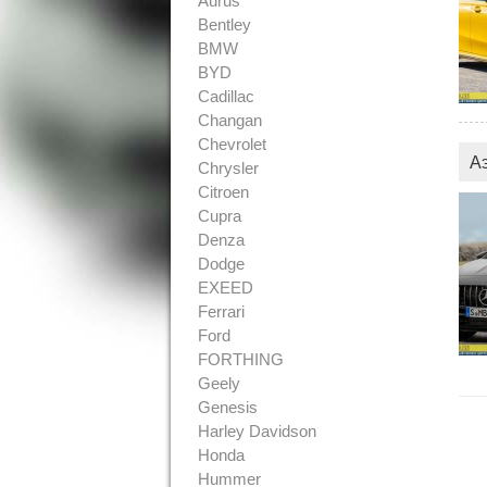
Aurus
Bentley
BMW
BYD
Cadillac
Changan
Chevrolet
А
Chrysler
Citroen
Cupra
Denza
Dodge
EXEED
Ferrari
Ford
FORTHING
Geely
Genesis
Harley Davidson
Honda
Hummer