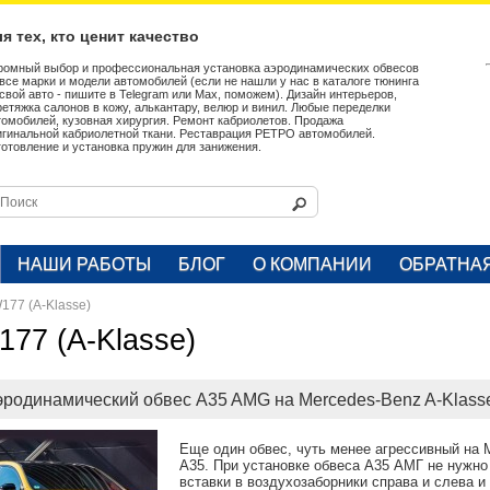
я тех, кто ценит качество
ромный выбор и профессиональная установка аэродинамических обвесов
 все марки и модели автомобилей (если не нашли у нас в каталоге тюнинга
 свой авто - пишите в Telegram или Max, поможем). Дизайн интерьеров,
ретяжка салонов в кожу, алькантару, велюр и винил. Любые переделки
томобилей, кузовная хирургия. Ремонт кабриолетов. Продажа
игинальной кабриолетной ткани. Реставрация РЕТРО автомобилей.
готовление и установка пружин для занижения.
НАШИ РАБОТЫ
БЛОГ
О КОМПАНИИ
ОБРАТНА
177 (A-Klasse)
177 (A-Klasse)
эродинамический обвес A35 AMG на Mercedes-Benz A-Klas
Еще один обвес, чуть менее агрессивный на 
A35. При установке обвеса А35 АМГ не нужно
вставки в воздухозаборники справа и слева и