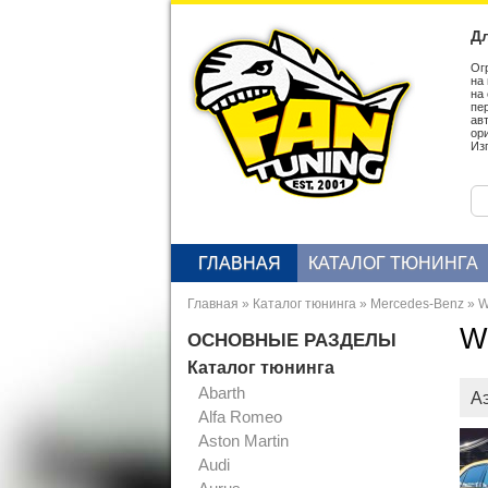
Дл
Ог
на
на
пе
ав
ор
Из
ГЛАВНАЯ
КАТАЛОГ ТЮНИНГА
Главная
»
Каталог тюнинга
»
Mercedes-Benz
»
W
W
ОСНОВНЫЕ РАЗДЕЛЫ
Каталог тюнинга
Abarth
А
Alfa Romeo
Aston Martin
Audi