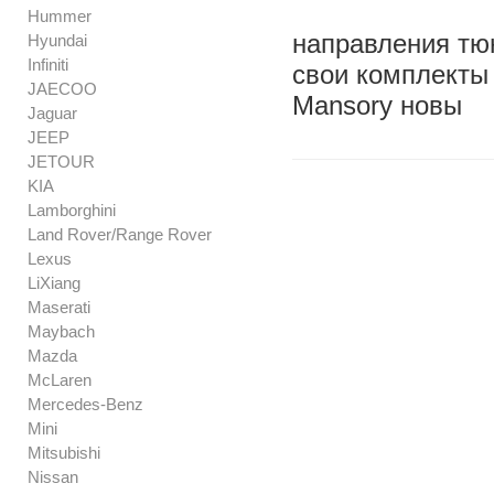
Hummer
направления тюн
Hyundai
Infiniti
свои комплекты 
JAECOO
Mansory новы
Jaguar
JEEP
JETOUR
KIA
Lamborghini
Land Rover/Range Rover
Lexus
LiXiang
Maserati
Maybach
Mazda
McLaren
Mercedes-Benz
Mini
Mitsubishi
Nissan