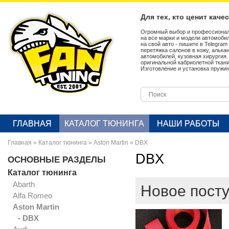
Для тех, кто ценит каче
Огромный выбор и профессионал
на все марки и модели автомобил
на свой авто - пишите в Telegra
перетяжка салонов в кожу, алька
автомобилей, кузовная хирургия
оригинальной кабриолетной ткан
Изготовление и установка пружин
ГЛАВНАЯ
КАТАЛОГ ТЮНИНГА
НАШИ РАБОТЫ
Главная
»
Каталог тюнинга
»
Aston Martin
»
DBX
DBX
ОСНОВНЫЕ РАЗДЕЛЫ
Каталог тюнинга
Abarth
Новое пост
Alfa Romeo
Aston Martin
- DBX