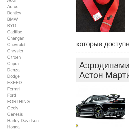
Audi
Aurus
Bentley
BMW
BYD
Cadillac
Changan
которые доступн
Chevrolet
Chrysler
Citroen
Аэродинами
Cupra
Denza
Астон Марти
Dodge
EXEED
Ferrari
Ford
FORTHING
Geely
Genesis
Harley Davidson
Honda