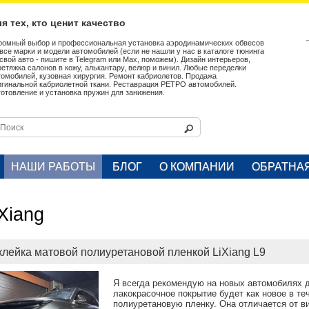
я тех, кто ценит качество
ромный выбор и профессиональная установка аэродинамических обвесов
 все марки и модели автомобилей (если не нашли у нас в каталоге тюнинга
 свой авто - пишите в Telegram или Max, поможем). Дизайн интерьеров,
ретяжка салонов в кожу, алькантару, велюр и винил. Любые переделки
томобилей, кузовная хирургия. Ремонт кабриолетов. Продажа
игинальной кабриолетной ткани. Реставрация РЕТРО автомобилей.
готовление и установка пружин для занижения.
НАШИ РАБОТЫ
БЛОГ
О КОМПАНИИ
ОБРАТНА
Xiang
клейка матовой полиуретановой пленкой LiXiang L9
Я всегда рекомендую на новых автомобилях д
лакокрасочное покрытие будет как новое в т
полиуретановую пленку. Она отличается от в