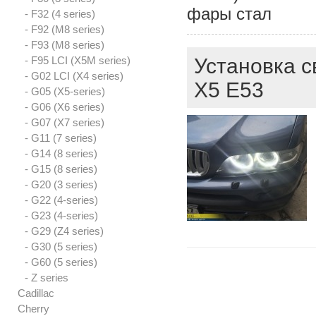
фары стал
- F32 (4 series)
- F92 (M8 series)
- F93 (M8 series)
- F95 LCI (X5M series)
Установка с
- G02 LCI (X4 series)
X5 E53
- G05 (X5-series)
- G06 (X6 series)
- G07 (X7 series)
- G11 (7 series)
- G14 (8 series)
- G15 (8 series)
- G20 (3 series)
- G22 (4-series)
- G23 (4-series)
- G29 (Z4 series)
- G30 (5 series)
- G60 (5 series)
- Z series
Cadillac
Cherry