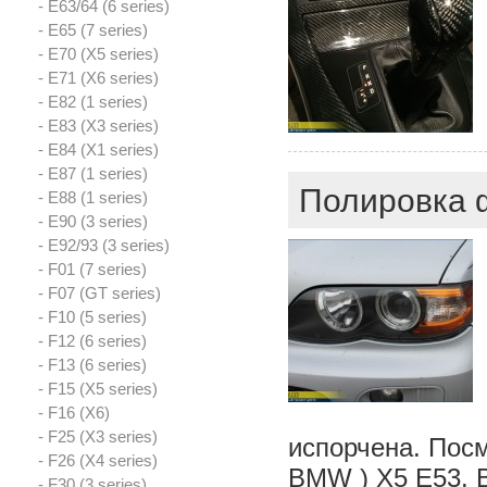
- E63/64 (6 series)
- E65 (7 series)
- E70 (X5 series)
- E71 (X6 series)
- E82 (1 series)
- E83 (X3 series)
- E84 (X1 series)
- E87 (1 series)
Полировка 
- E88 (1 series)
- E90 (3 series)
- E92/93 (3 series)
- F01 (7 series)
- F07 (GT series)
- F10 (5 series)
- F12 (6 series)
- F13 (6 series)
- F15 (X5 series)
- F16 (X6)
- F25 (X3 series)
испорчена. Пос
- F26 (X4 series)
BMW ) X5 E53. В
- F30 (3 series)