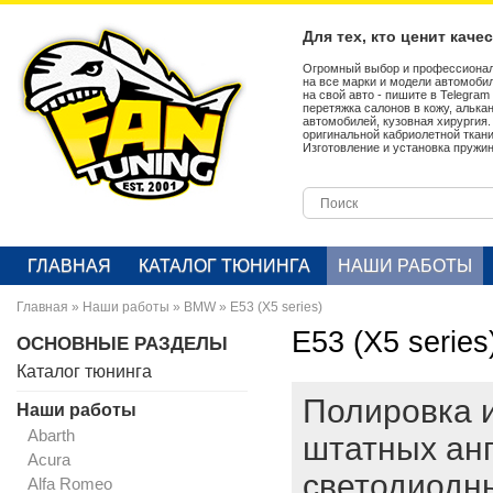
Для тех, кто ценит каче
Огромный выбор и профессионал
на все марки и модели автомобил
на свой авто - пишите в Telegra
перетяжка салонов в кожу, алька
автомобилей, кузовная хирургия
оригинальной кабриолетной ткан
Изготовление и установка пружин
ГЛАВНАЯ
КАТАЛОГ ТЮНИНГА
НАШИ РАБОТЫ
Главная
»
Наши работы
»
BMW
»
E53 (X5 series)
E53 (X5 series
ОСНОВНЫЕ РАЗДЕЛЫ
Каталог тюнинга
Полировка 
Наши работы
Abarth
штатных анг
Acura
светодиодн
Alfa Romeo