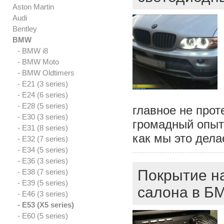
Aston Martin
Audi
Bentley
BMW
- BMW i8
- BMW Moto
- BMW Oldtimers
- E21 (3 series)
- E24 (6 series)
- E28 (5 series)
главное не прот
- E30 (3 series)
громадный опыт 
- E31 (8 series)
как мы это дела
- E32 (7 series)
- E34 (5 series)
- E36 (3 series)
Покрытие н
- E38 (7 series)
- E39 (5 series)
салона в БМ
- E46 (3 series)
- E53 (X5 series)
- E60 (5 series)