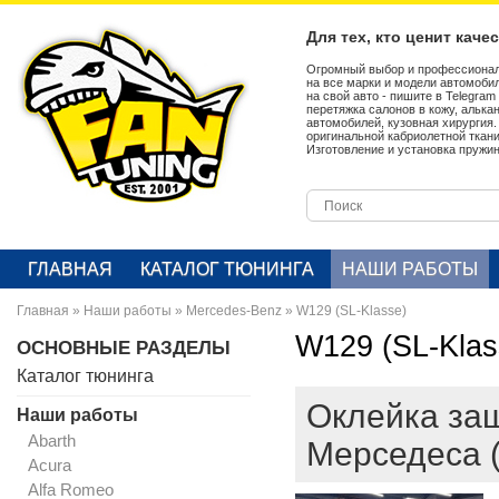
Для тех, кто ценит каче
Огромный выбор и профессионал
на все марки и модели автомобил
на свой авто - пишите в Telegra
перетяжка салонов в кожу, алька
автомобилей, кузовная хирургия
оригинальной кабриолетной ткан
Изготовление и установка пружин
ГЛАВНАЯ
КАТАЛОГ ТЮНИНГА
НАШИ РАБОТЫ
Главная
»
Наши работы
»
Mercedes-Benz
»
W129 (SL-Klasse)
W129 (SL-Klas
ОСНОВНЫЕ РАЗДЕЛЫ
Каталог тюнинга
Оклейка за
Наши работы
Abarth
Мерседеса 
Acura
Alfa Romeo