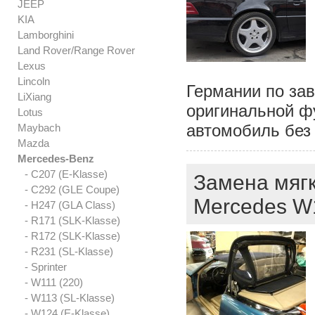
JEEP
KIA
Lamborghini
Land Rover/Range Rover
Lexus
Lincoln
Германии по за
LiXiang
оригинальной ф
Lotus
автомобиль без
Maybach
Mazda
Mercedes-Benz
- C207 (E-Klasse)
Замена мягк
- C292 (GLE Coupe)
Mercedes W
- H247 (GLA Class)
- R171 (SLK-Klasse)
- R172 (SLK-Klasse)
- R231 (SL-Klasse)
- Sprinter
- W111 (220)
- W113 (SL-Klasse)
- W124 (E-Klasse)