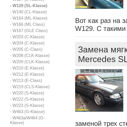
- W129 (SL-Klasse)
- W140 (CL-Klasse)
- W164 (ML-Klasse)
Вот как раз на 
- W166 (ML Class)
W129. C такими 
- W167 (GLE Class)
- W203 (C-Klasse)
- W204 (C-Klasse)
Замена мягк
- W205 (C-Class)
- W208 (CLK-Klasse)
Mercedes S
- W209 (CLK-Klasse)
- W210 (E-Klasse)
- W212 (E-Klasse)
- W213 (E-Class)
- W219 (CLS-Klasse)
- W220 (S-Klasse)
- W222 (S-Klasse)
- W223 (S-Klasse)
- W463 (G-Klasse)
- W463a/W464 (G-
заменой трех ст
Klasse)