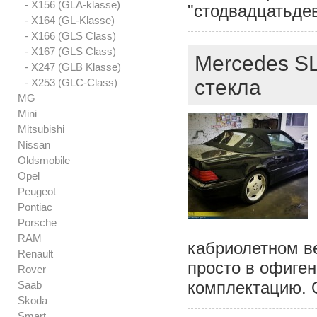
- X156 (GLA-klasse)
"стодвадцатьдев
- X164 (GL-Klasse)
- X166 (GLS Class)
- X167 (GLS Class)
Mercedes SL
- X247 (GLB Klasse)
стекла
- X253 (GLC-Class)
MG
Mini
Mitsubishi
Nissan
Oldsmobile
Opel
Peugeot
Pontiac
Porsche
RAM
кабриолетном в
Renault
просто в офиген
Rover
комплектацию. 
Saab
Skoda
Smart