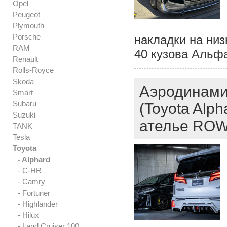
Opel
Peugeot
Plymouth
Porsche
накладки на низы
RAM
40 кузова Альфа
Renault
Rolls-Royce
Skoda
Аэродинами
Smart
Subaru
(Toyota Alph
Suzuki
ателье RO
TANK
Tesla
Toyota
- Alphard
- C-HR
- Camry
- Fortuner
- Highlander
- Hilux
- Land Cruiser 100