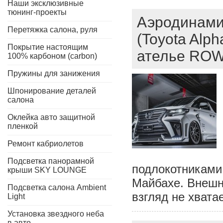
Наши эксклюзивные
тюнинг-проекты
Аэродинами
Перетяжка салона, руля
(Toyota Alph
Покрытие настоящим
ателье RO
100% карбоном (carbon)
Пружины для занижения
Шпонирование деталей
салона
Оклейка авто защитной
пленкой
Ремонт кабриолетов
Подсветка панорамной
подлокотниками
крыши SKY LOUNGE
Майбахе. Внешно
Подсветка салона Ambient
взгляд не хватае
Light
Установка звездного неба
в авто