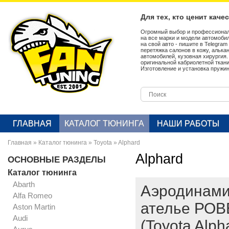
Для тех, кто ценит каче
Огромный выбор и профессионал
на все марки и модели автомобил
на свой авто - пишите в Telegra
перетяжка салонов в кожу, алька
автомобилей, кузовная хирургия
оригинальной кабриолетной ткан
Изготовление и установка пружин
ГЛАВНАЯ
КАТАЛОГ ТЮНИНГА
НАШИ РАБОТЫ
Главная
»
Каталог тюнинга
»
Toyota
»
Alphard
Alphard
ОСНОВНЫЕ РАЗДЕЛЫ
Каталог тюнинга
Abarth
Аэродинамич
Alfa Romeo
ателье РОВ
Aston Martin
Audi
(Toyota Alph