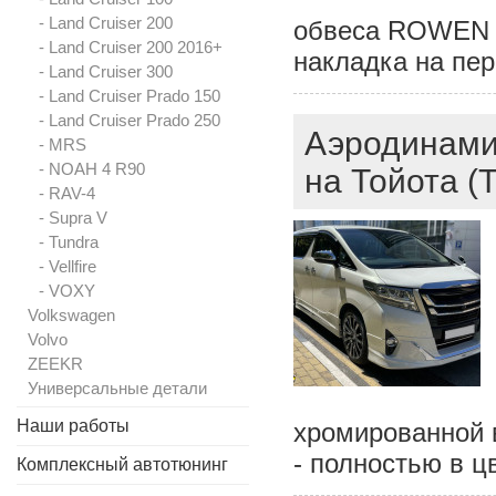
- Land Cruiser 200
обвеса ROWEN на
- Land Cruiser 200 2016+
накладка на пер
- Land Cruiser 300
- Land Cruiser Prado 150
- Land Cruiser Prado 250
Аэродинамич
- MRS
- NOAH 4 R90
на Тойота (
- RAV-4
- Supra V
- Tundra
- Vellfire
- VOXY
Volkswagen
Volvo
ZEEKR
Универсальные детали
Наши работы
хромированной в
- полностью в ц
Комплексный автотюнинг