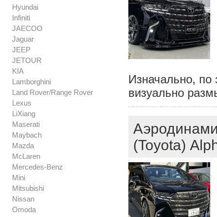
Hyundai
Infiniti
JAECOO
Jaguar
JEEP
JETOUR
KIA
Изначально, по 
Lamborghini
визуально разм
Land Rover/Range Rover
Lexus
LiXiang
Maserati
Аэродинамич
Maybach
(Toyota) Alp
Mazda
McLaren
Mercedes-Benz
Mini
Mitsubishi
Nissan
Omoda