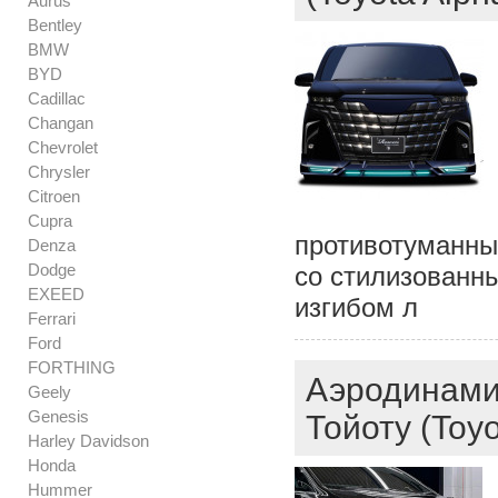
Aurus
Bentley
BMW
BYD
Cadillac
Changan
Chevrolet
Chrysler
Citroen
Cupra
противотуманны
Denza
Dodge
со стилизованн
EXEED
изгибом л
Ferrari
Ford
FORTHING
Аэродинамич
Geely
Genesis
Тойоту (Toyo
Harley Davidson
Honda
Hummer