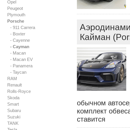
Opel
Peugeot
Plymouth
Porsche
Аэродинами
- 911 Carrera
- Boxter
Кайман (Po
- Cayenne
- Cayman
- Macan
- Macan EV
- Panamera
- Taycan
RAM
Renault
Rolls-Royce
Skoda
обычном автосер
Smart
комплект обвеса
Subaru
Suzuki
ставится
TANK
Tesla