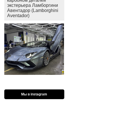
карбоном деталей
экстерьера Ламборгини
Авентадор (Lamborghini
Aventador)
Мы в instagram