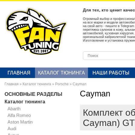
Для тех, кто ценит каче
Огромный выбор и профессионал
на все марки и модели автомобил
на свой авто - пишите в Telegra
перетяжка салонов в кожу, алька
автомобилей, кузовная хирургия
оригинальной кабриолетной ткан
Изготовление и установка пружин
ГЛАВНАЯ
КАТАЛОГ ТЮНИНГА
НАШИ РАБОТЫ
Главная
»
Каталог тюнинга
»
Porsche
»
Cayman
Cayman
ОСНОВНЫЕ РАЗДЕЛЫ
Каталог тюнинга
Abarth
Комплект о
Alfa Romeo
Cayman) GTS
Aston Martin
Audi