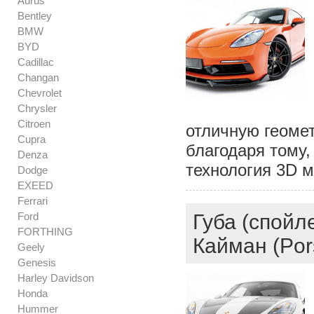
Aurus
Bentley
BMW
BYD
Cadillac
Changan
Chevrolet
Chrysler
Citroen
отличную геомет
Cupra
благодаря тому,
Denza
технология 3D 
Dodge
EXEED
Ferrari
Ford
Губа (спойл
FORTHING
Кайман (Por
Geely
Genesis
Harley Davidson
Honda
Hummer