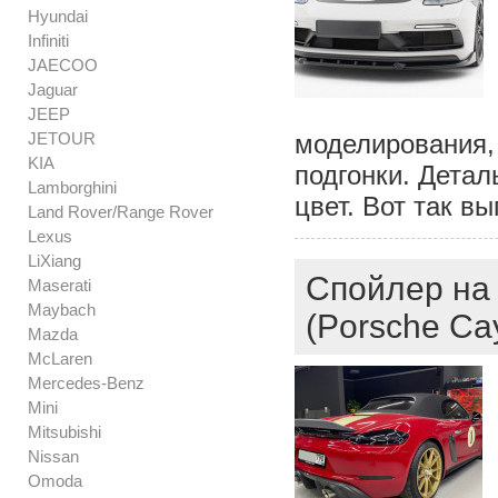
Hyundai
Infiniti
JAECOO
Jaguar
JEEP
JETOUR
моделирования, 
KIA
подгонки. Дета
Lamborghini
цвет. Вот так в
Land Rover/Range Rover
Lexus
LiXiang
Спойлер на
Maserati
Maybach
(Porsche Ca
Mazda
McLaren
Mercedes-Benz
Mini
Mitsubishi
Nissan
Omoda