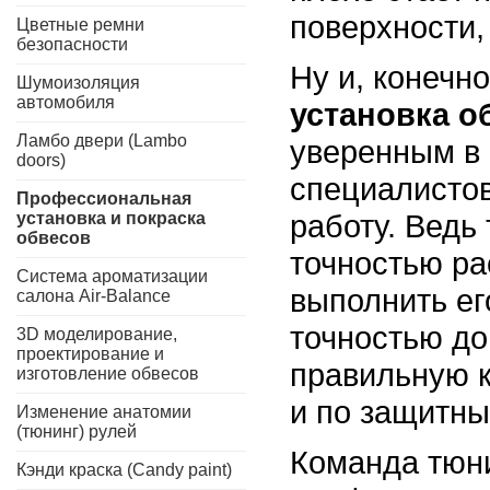
поверхности,
Цветные ремни
безопасности
Ну и, конечно
Шумоизоляция
автомобиля
установка о
Ламбо двери (Lambo
уверенным в
doors)
специалистов
Профессиональная
работу. Ведь
установка и покраска
обвесов
точностью ра
Система ароматизации
выполнить ег
салона Air-Balance
точностью до
3D моделирование,
проектирование и
правильную к
изготовление обвесов
и по защитн
Изменение анатомии
(тюнинг) рулей
Команда тюн
Кэнди краска (Candy paint)