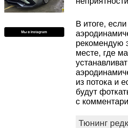
неприятности
В итоге, есл
аэродинамиче
Мы в instagram
рекомендую э
месте, где м
устанавливат
аэродинамич
из потока и 
будут фоткат
с комментари
Тюнинг редк