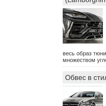
весь образ тюни
множеством угло
Обвес в ст