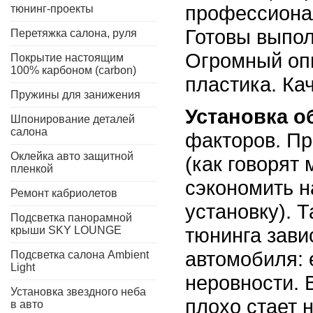
профессионал
тюнинг-проекты
Готовы выпол
Перетяжка салона, руля
Огромный оп
Покрытие настоящим
100% карбоном (carbon)
пластика. Ка
Пружины для занижения
Установка о
Шпонирование деталей
салона
факторов. Пр
Оклейка авто защитной
(как говорят
пленкой
сэкономить н
Ремонт кабриолетов
установку). 
Подсветка панорамной
тюнинга зави
крыши SKY LOUNGE
автомобиля: 
Подсветка салона Ambient
Light
неровности. 
Установка звездного неба
плохо стает 
в авто