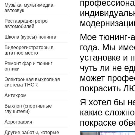
профессионал
Музыка, мультимедиа,
автозвук
индивидуаль
модернизацию
Реставрация ретро
автомобилей
Мое тюнинг-а
Школа (курсы) тюнинга
года. Мы им
Видеорегистраторы в
штатное место
установке и 
Ремонт фар и тюнинг
чуть ли не е
оптики
может профес
Электронная выхлопная
система THOR
покрасить Л
Антихром
Я хотел бы н
Выхлоп (спортивные
какие сложно
глушители)
покраске обв
Аэрография
Другие работы, которые