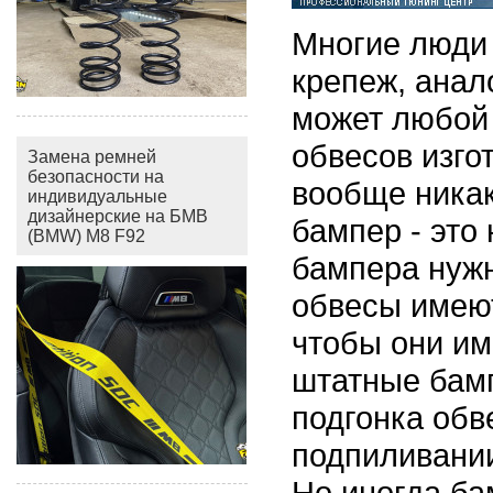
Многие люди 
крепеж, анал
может любой 
обвесов изго
Замена ремней
безопасности на
вообще никак
индивидуальные
дизайнерские на БМВ
бампер - это 
(BMW) M8 F92
бампера нужн
обвесы имеют
чтобы они им
штатные бамп
подгонка обв
подпиливании
Но иногда ба