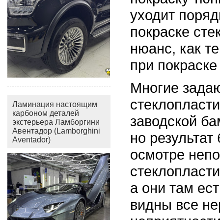
уходит поряд
покраске сте
нюанс, как т
при покраске
Многие задаю
стеклопласти
Ламинация настоящим
карбоном деталей
заводской ба
экстерьера Ламборгини
Авентадор (Lamborghini
но результат
Aventador)
осмотре неп
стеклопласти
а они там ест
видны все не