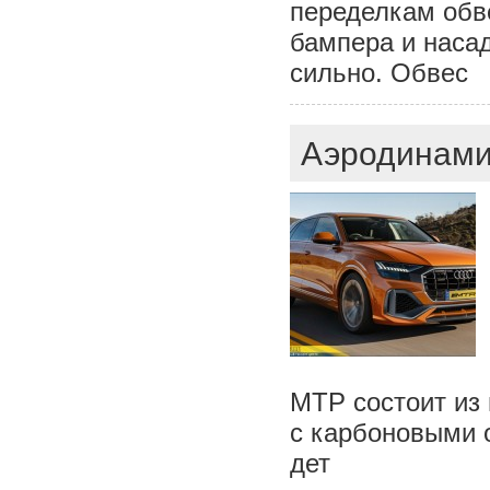
переделкам обв
бампера и насад
сильно. Обвес
Аэродинамич
МТР состоит из 
с карбоновыми 
дет