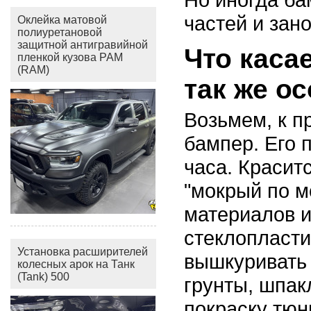
частей и зано
Оклейка матовой
полиуретановой
защитной антигравийной
Что каса
пленкой кузова РАМ
(RAM)
так же о
Возьмем, к п
бампер. Его п
часа. Красит
"мокрый по м
материалов и
стеклопласти
Установка расширителей
вышкуривать 
колесных арок на Танк
(Tank) 500
грунты, шпакл
покраску тюн