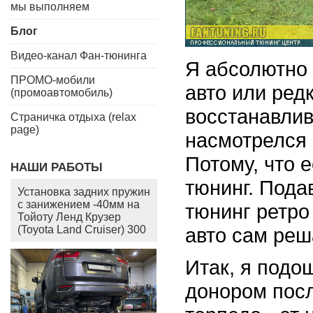
мы выполняем
Блог
Видео-канал Фан-тюнинга
Я абсолютно 
ПРОМО-мобили
авто или редк
(промоавтомобиль)
восстанавлив
Страничка отдыха (relax
page)
насмотрелся 
Потому, что е
НАШИ РАБОТЫ
тюнинг. Под
Установка задних пружин
с занижением -40мм на
тюнинг ретро
Тойоту Ленд Крузер
(Toyota Land Cruiser) 300
авто сам реш
Итак, я подо
донором посл