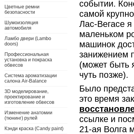
событии. Кон
Цветные ремни
самой крупно
безопасности
Лас-Вегасе я
Шумоизоляция
автомобиля
маленьком ро
Ламбо двери (Lambo
машинок дос
doors)
занижением по
Профессиональная
установка и покраска
(может быть 
обвесов
чуть позже).
Система ароматизации
салона Air-Balance
Было предста
3D моделирование,
это время за
проектирование и
изготовление обвесов
восстановл
Изменение анатомии
ссылке и пос
(тюнинг) рулей
21-ая Волга 
Кэнди краска (Candy paint)