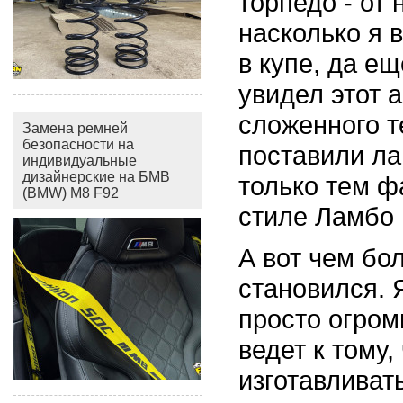
торпедо - от
насколько я 
в купе, да ещ
увидел этот 
сложенного т
Замена ремней
безопасности на
поставили ла
индивидуальные
дизайнерские на БМВ
только тем ф
(BMW) M8 F92
стиле Ламбо 
А вот чем бо
становился. 
просто огром
ведет к тому,
изготавливат