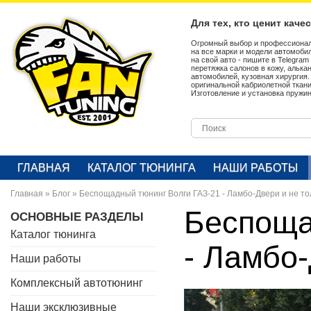
Для тех, кто ценит каче
Огромный выбор и профессионал
на все марки и модели автомобил
на свой авто - пишите в Telegra
перетяжка салонов в кожу, алька
автомобилей, кузовная хирургия
оригинальной кабриолетной ткан
Изготовление и установка пружин
ГЛАВНАЯ
КАТАЛОГ ТЮНИНГА
НАШИ РАБОТЫ
Главная
»
Блог
»
Беспощадный тюнинг Волги ГАЗ-21 - Ламбо-Двери и не то
Беспоща
ОСНОВНЫЕ РАЗДЕЛЫ
Каталог тюнинга
- Ламбо-
Наши работы
Комплексный автотюнинг
Наши эксклюзивные