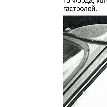
то Форда, ко
гастролей.