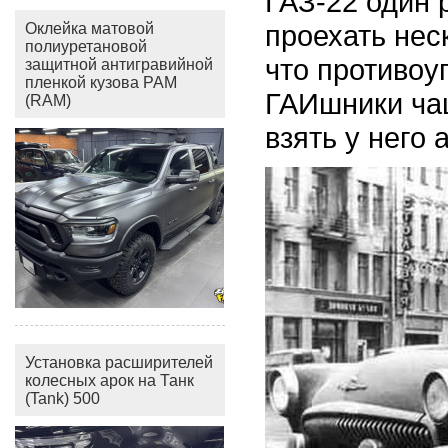
ГАЗ-22 один 
проехать нес
Оклейка матовой
полиуретановой
что противоу
защитной антигравийной
пленкой кузова РАМ
ГАИшники чащ
(RAM)
взять у него 
Установка расширителей
колесных арок на Танк
(Tank) 500