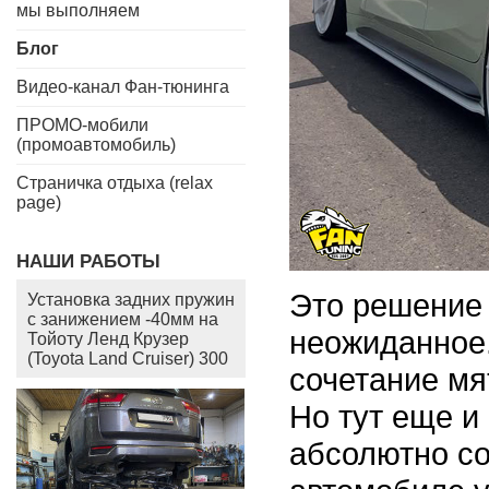
мы выполняем
Блог
Видео-канал Фан-тюнинга
ПРОМО-мобили
(промоавтомобиль)
Страничка отдыха (relax
page)
НАШИ РАБОТЫ
Это решение 
Установка задних пружин
с занижением -40мм на
неожиданное.
Тойоту Ленд Крузер
(Toyota Land Cruiser) 300
сочетание мя
Но тут еще и
абсолютно со