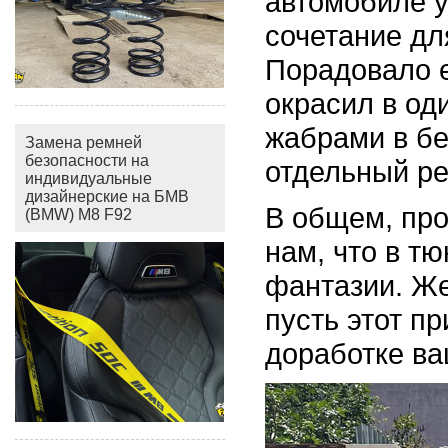
автомобиле у
сочетание дл
Порадовало е
окрасил в од
жабрами в бе
Замена ремней
безопасности на
отдельный ре
индивидуальные
дизайнерские на БМВ
В общем, пр
(BMW) M8 F92
нам, что в т
фантазии. Же
пусть этот п
доработке ва