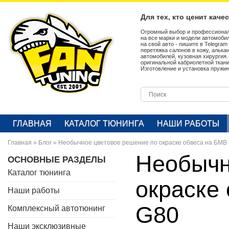
Для тех, кто ценит каче
Огромный выбор и профессионал
на все марки и модели автомобил
на свой авто - пишите в Telegra
перетяжка салонов в кожу, алька
автомобилей, кузовная хирургия
оригинальной кабриолетной ткан
Изготовление и установка пружин
ГЛАВНАЯ
КАТАЛОГ ТЮНИНГА
НАШИ РАБОТЫ
Главная
»
Блог
»
Необычное цветовое решение по окраске обвеса на БМВ
Необычн
ОСНОВНЫЕ РАЗДЕЛЫ
Каталог тюнинга
окраске
Наши работы
G80
Комплексный автотюнинг
Наши эксклюзивные