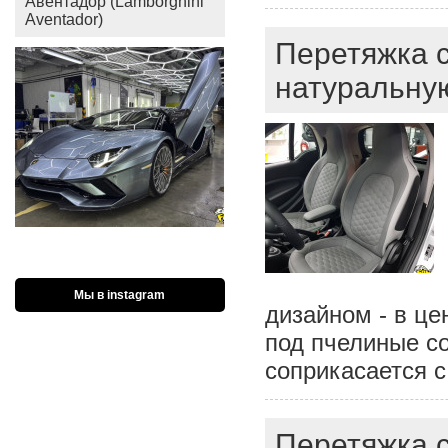
Авентадор (Lamborghini
Aventador)
Перетяжка с
натуральну
Мы в instagram
дизайном - в це
под пчелиные со
соприкасается с
Перетяжка 