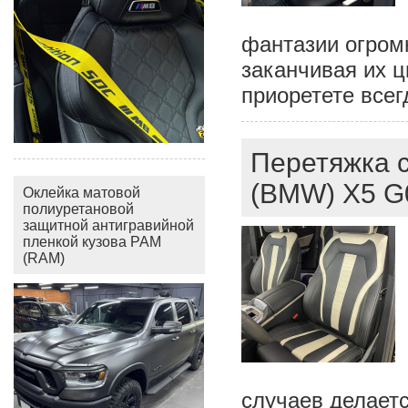
фантазии огром
заканчивая их ц
приоретете всег
Перетяжка 
(BMW) X5 G
Оклейка матовой
полиуретановой
защитной антигравийной
пленкой кузова РАМ
(RAM)
случаев делаетс