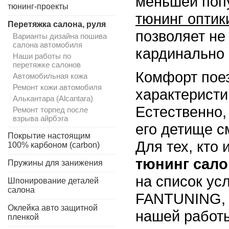
меньшей поп
тюнинг-проекты
тюнинг оптик
Перетяжка салона, руля
позволяет не
Варианты дизайна пошива
салона автомобиля
кардинально 
Наши работы по
перетяжке салонов
Комфорт поез
Автомобильная кожа
Ремонт кожи автомобиля
характеристи
Алькантара (Alcantara)
Естественно,
Ремонт торпед после
взрыва айрбэга
его детище с
Покрытие настоящим
Для тех, кто
100% карбоном (carbon)
тюнинг сало
Пружины для занижения
на список ус
Шпонирование деталей
салона
FANTUNING, 
Оклейка авто защитной
нашей работ
пленкой