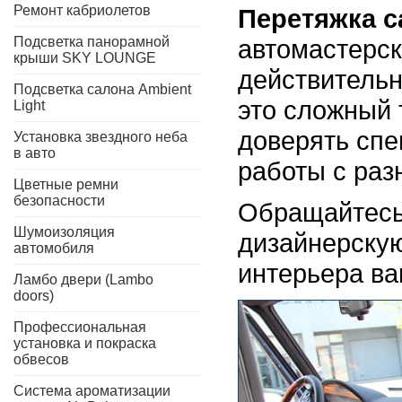
Ремонт кабриолетов
Перетяжка с
Подсветка панорамной
автомастерск
крыши SKY LOUNGE
действительн
Подсветка салона Ambient
это сложный 
Light
доверять сп
Установка звездного неба
в авто
работы с ра
Цветные ремни
безопасности
Обращайтесь
Шумоизоляция
дизайнерску
автомобиля
интерьера ва
Ламбо двери (Lambo
doors)
Профессиональная
установка и покраска
обвесов
Система ароматизации