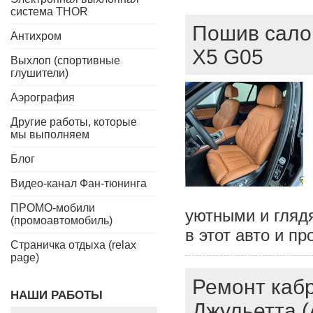
система THOR
Пошив сало
Антихром
X5 G05
Выхлоп (спортивные
глушители)
Аэрография
Другие работы, которые
мы выполняем
Блог
Видео-канал Фан-тюнинга
ПРОМО-мобили
уютными и глядя
(промоавтомобиль)
в этот авто и п
Страничка отдыха (relax
page)
Ремонт каб
НАШИ РАБОТЫ
Джульетта (A